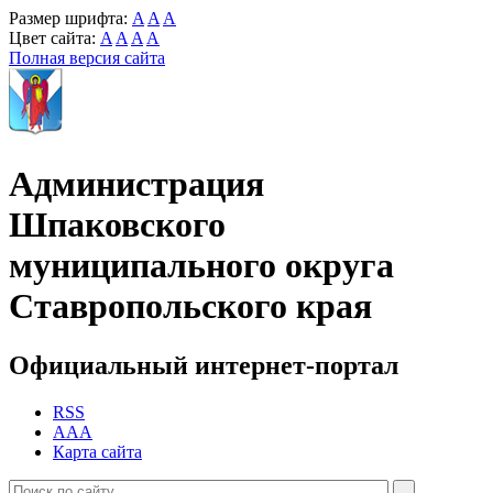
Размер шрифта:
A
A
A
Цвет сайта:
A
A
A
A
Полная версия сайта
Администрация
Шпаковского
муниципального округа
Ставропольского края
Официальный интернет-портал
RSS
AAA
Карта сайта