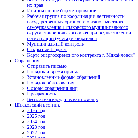
их прав
Инициативное бюджетирование
Рабочая группа по координации деятельности
государственных органов и органов местного
самоуправления Шпаковского муниципального
округа ставропольского края при осуществлении
регистрации (учёта) избирателей
Муниципальный контроль
Открытый бюджет
Карта энергосервисного контракта г. Михайловск"
Обращения
Отправить письмо
Порядок и время приема
Установленные формы обращений
Порядок обжалования
Обзоры обращений лиц
Прозрачность
Бесплатная юридическая помощь
Шпаковский вестник
2026 год
2025 год
2024 год
2023 год
2022 год