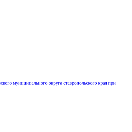
вского муниципального округа ставропольского края при