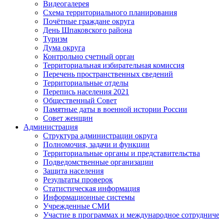
Видеогалерея
Схема территориального планирования
Почётные граждане округа
День Шпаковского района
Туризм
Дума округа
Контрольно счетный орган
Территориальная избирательная комиссия
Перечень пространственных сведений
Территориальные отделы
Перепись населения 2021
Общественный Совет
Памятные даты в военной истории России
Совет женщин
Администрация
Структура администрации округа
Полномочия, задачи и функции
Территориальные органы и представительства
Подведомственные организации
Защита населения
Результаты проверок
Статистическая информация
Информационные системы
Учрежденные СМИ
Участие в программах и международное сотруднич