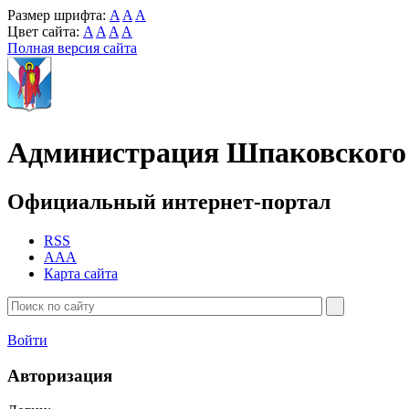
Размер шрифта:
A
A
A
Цвет сайта:
A
A
A
A
Полная версия сайта
Администрация Шпаковского 
Официальный интернет-портал
RSS
AAA
Карта сайта
Войти
Авторизация