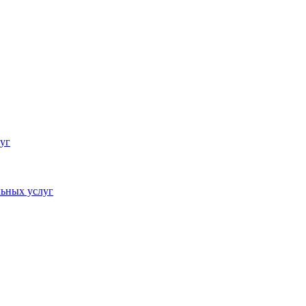
уг
ьных услуг