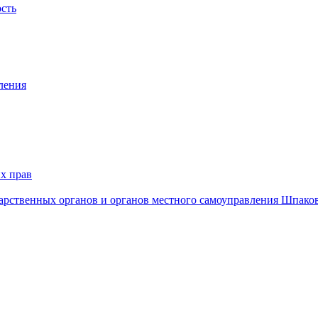
ость
ления
х прав
дарственных органов и органов местного самоуправления Шпако