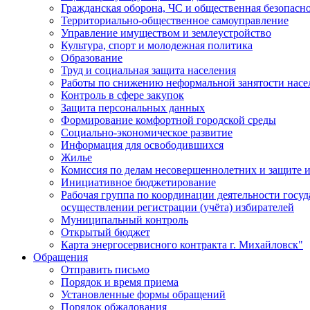
Гражданская оборона, ЧС и общественная безопасн
Территориально-общественное самоуправление
Управление имуществом и землеустройство
Культура, спорт и молодежная политика
Образование
Труд и социальная защита населения
Работы по снижению неформальной занятости насе
Контроль в сфере закупок
Защита персональных данных
Формирование комфортной городской среды
Социально-экономическое развитие
Информация для освободившихся
Жилье
Комиссия по делам несовершеннолетних и защите и
Инициативное бюджетирование
Рабочая группа по координации деятельности госу
осуществлении регистрации (учёта) избирателей
Муниципальный контроль
Открытый бюджет
Карта энергосервисного контракта г. Михайловск"
Обращения
Отправить письмо
Порядок и время приема
Установленные формы обращений
Порядок обжалования