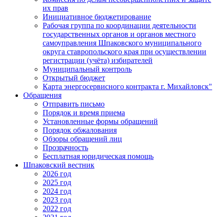
их прав
Инициативное бюджетирование
Рабочая группа по координации деятельности
государственных органов и органов местного
самоуправления Шпаковского муниципального
округа ставропольского края при осуществлении
регистрации (учёта) избирателей
Муниципальный контроль
Открытый бюджет
Карта энергосервисного контракта г. Михайловск"
Обращения
Отправить письмо
Порядок и время приема
Установленные формы обращений
Порядок обжалования
Обзоры обращений лиц
Прозрачность
Бесплатная юридическая помощь
Шпаковский вестник
2026 год
2025 год
2024 год
2023 год
2022 год