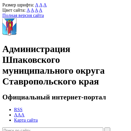
Размер шрифта:
A
A
A
Цвет сайта:
A
A
A
A
Полная версия сайта
Администрация
Шпаковского
муниципального округа
Ставропольского края
Официальный интернет-портал
RSS
AAA
Карта сайта