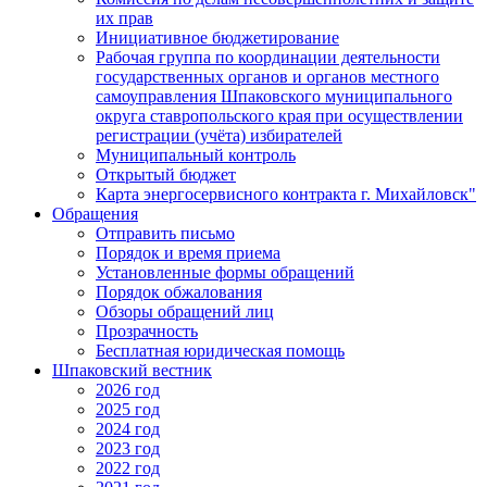
их прав
Инициативное бюджетирование
Рабочая группа по координации деятельности
государственных органов и органов местного
самоуправления Шпаковского муниципального
округа ставропольского края при осуществлении
регистрации (учёта) избирателей
Муниципальный контроль
Открытый бюджет
Карта энергосервисного контракта г. Михайловск"
Обращения
Отправить письмо
Порядок и время приема
Установленные формы обращений
Порядок обжалования
Обзоры обращений лиц
Прозрачность
Бесплатная юридическая помощь
Шпаковский вестник
2026 год
2025 год
2024 год
2023 год
2022 год