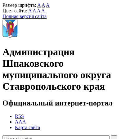
Размер шрифта:
A
A
A
Цвет сайта:
A
A
A
A
Полная версия сайта
Администрация
Шпаковского
муниципального округа
Ставропольского края
Официальный интернет-портал
RSS
AAA
Карта сайта