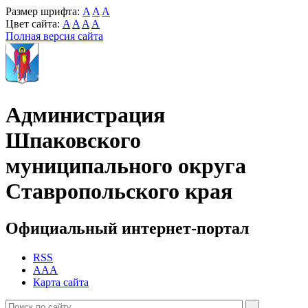
Размер шрифта:
A
A
A
Цвет сайта:
A
A
A
A
Полная версия сайта
Администрация
Шпаковского
муниципального округа
Ставропольского края
Официальный интернет-портал
RSS
AAA
Карта сайта