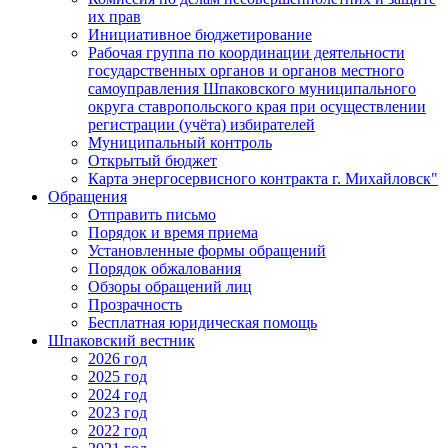
их прав
Инициативное бюджетирование
Рабочая группа по координации деятельности
государственных органов и органов местного
самоуправления Шпаковского муниципального
округа ставропольского края при осуществлении
регистрации (учёта) избирателей
Муниципальный контроль
Открытый бюджет
Карта энергосервисного контракта г. Михайловск"
Обращения
Отправить письмо
Порядок и время приема
Установленные формы обращений
Порядок обжалования
Обзоры обращений лиц
Прозрачность
Бесплатная юридическая помощь
Шпаковский вестник
2026 год
2025 год
2024 год
2023 год
2022 год