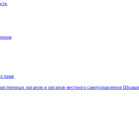
ость
ления
х прав
дарственных органов и органов местного самоуправления Шпако