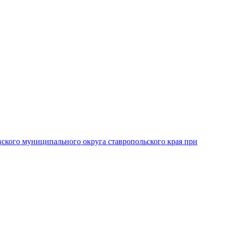
вского муниципального округа ставропольского края при