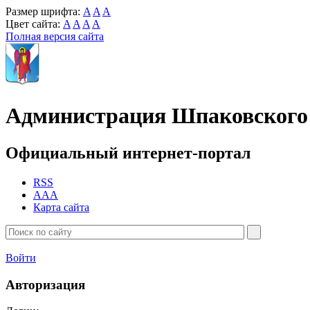
Размер шрифта:
A
A
A
Цвет сайта:
A
A
A
A
Полная версия сайта
Администрация Шпаковского 
Официальный интернет-портал
RSS
AAA
Карта сайта
Войти
Авторизация