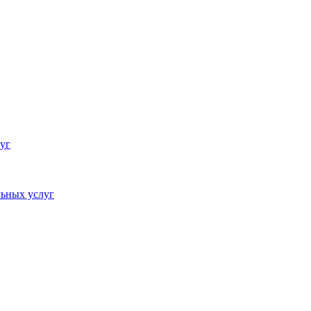
уг
ьных услуг