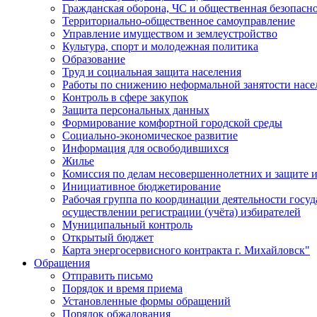
Гражданская оборона, ЧС и общественная безопасн
Территориально-общественное самоуправление
Управление имуществом и землеустройство
Культура, спорт и молодежная политика
Образование
Труд и социальная защита населения
Работы по снижению неформальной занятости насе
Контроль в сфере закупок
Защита персональных данных
Формирование комфортной городской среды
Социально-экономическое развитие
Информация для освободившихся
Жилье
Комиссия по делам несовершеннолетних и защите и
Инициативное бюджетирование
Рабочая группа по координации деятельности госу
осуществлении регистрации (учёта) избирателей
Муниципальный контроль
Открытый бюджет
Карта энергосервисного контракта г. Михайловск"
Обращения
Отправить письмо
Порядок и время приема
Установленные формы обращений
Порядок обжалования