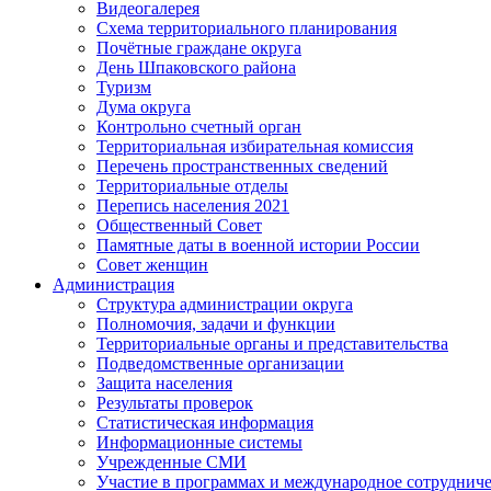
Видеогалерея
Схема территориального планирования
Почётные граждане округа
День Шпаковского района
Туризм
Дума округа
Контрольно счетный орган
Территориальная избирательная комиссия
Перечень пространственных сведений
Территориальные отделы
Перепись населения 2021
Общественный Совет
Памятные даты в военной истории России
Совет женщин
Администрация
Структура администрации округа
Полномочия, задачи и функции
Территориальные органы и представительства
Подведомственные организации
Защита населения
Результаты проверок
Статистическая информация
Информационные системы
Учрежденные СМИ
Участие в программах и международное сотруднич