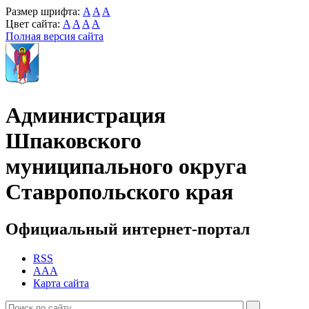
Размер шрифта:
A
A
A
Цвет сайта:
A
A
A
A
Полная версия сайта
Администрация
Шпаковского
муниципального округа
Ставропольского края
Официальный интернет-портал
RSS
AAA
Карта сайта