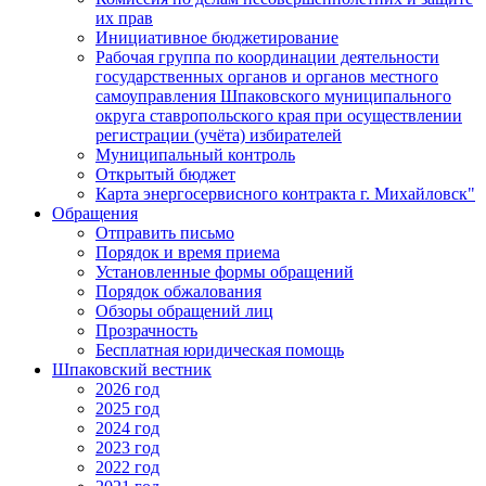
их прав
Инициативное бюджетирование
Рабочая группа по координации деятельности
государственных органов и органов местного
самоуправления Шпаковского муниципального
округа ставропольского края при осуществлении
регистрации (учёта) избирателей
Муниципальный контроль
Открытый бюджет
Карта энергосервисного контракта г. Михайловск"
Обращения
Отправить письмо
Порядок и время приема
Установленные формы обращений
Порядок обжалования
Обзоры обращений лиц
Прозрачность
Бесплатная юридическая помощь
Шпаковский вестник
2026 год
2025 год
2024 год
2023 год
2022 год