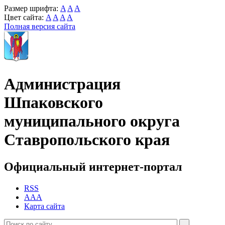
Размер шрифта:
A
A
A
Цвет сайта:
A
A
A
A
Полная версия сайта
Администрация
Шпаковского
муниципального округа
Ставропольского края
Официальный интернет-портал
RSS
AAA
Карта сайта