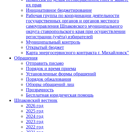
их прав
Инициативное бюджетирование
Рабочая группа по координации деятельности
государственных органов и органов местного
самоуправления Шпаковского муниципального
округа ставропольского края при осуществлении
регистрации (учёта) избирателей
Муниципальный контроль
Открытый бюджет
Карта энергосервисного контракта г. Михайловск"
Обращения
Отправить письмо
Порядок и время приема
Установленные формы обращений
Порядок обжалования
Обзоры обращений лиц
Прозрачность
Бесплатная юридическая помощь
Шпаковский вестник
2026 год
2025 год
2024 год
2023 год
2022 год