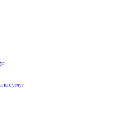
уг
ьных услуг