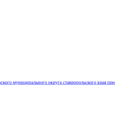
вского муниципального округа ставропольского края при