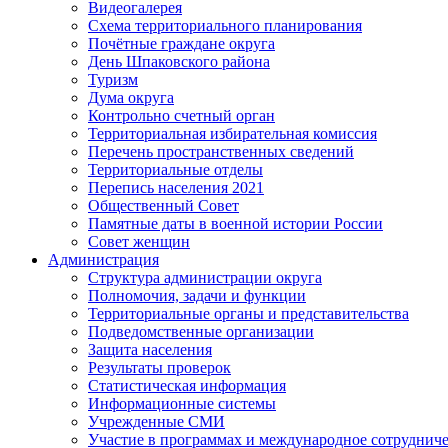
Видеогалерея
Схема территориального планирования
Почётные граждане округа
День Шпаковского района
Туризм
Дума округа
Контрольно счетный орган
Территориальная избирательная комиссия
Перечень пространственных сведений
Территориальные отделы
Перепись населения 2021
Общественный Совет
Памятные даты в военной истории России
Совет женщин
Администрация
Структура администрации округа
Полномочия, задачи и функции
Территориальные органы и представительства
Подведомственные организации
Защита населения
Результаты проверок
Статистическая информация
Информационные системы
Учрежденные СМИ
Участие в программах и международное сотруднич