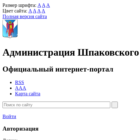
Размер шрифта:
A
A
A
Цвет сайта:
A
A
A
A
Полная версия сайта
Администрация Шпаковского 
Официальный интернет-портал
RSS
AAA
Карта сайта
Войти
Авторизация