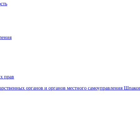
ость
ления
х прав
дарственных органов и органов местного самоуправления Шпако