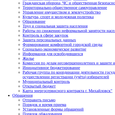
Гражданская оборона, ЧС и общественная безопасн
Территориально-общественное самоуправление
Управление имуществом и землеустройство
Культура, спорт и молодежная политика
Образование
Труд и социальная защита населения
Работы по снижению неформальной занятости насе
Контроль в сфере закупок
Защита персональных данных
Формирование комфортной городской среды
Социально-экономическое развитие
Информация для освободившихся
Жилье
Комиссия по делам несовершеннолетних и защите и
Инициативное бюджетирование
Рабочая группа по координации деятельности госу
осуществлении регистрации (учёта) избирателей
Муниципальный контроль
Открытый бюджет
Карта энергосервисного контракта г. Михайловск"
Обращения
Отправить письмо
Порядок и время приема
Установленные формы обращений
Порядок обжалования