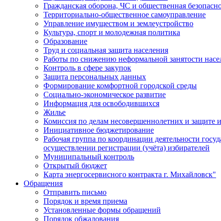
Гражданская оборона, ЧС и общественная безопасн
Территориально-общественное самоуправление
Управление имуществом и землеустройство
Культура, спорт и молодежная политика
Образование
Труд и социальная защита населения
Работы по снижению неформальной занятости насе
Контроль в сфере закупок
Защита персональных данных
Формирование комфортной городской среды
Социально-экономическое развитие
Информация для освободившихся
Жилье
Комиссия по делам несовершеннолетних и защите и
Инициативное бюджетирование
Рабочая группа по координации деятельности госу
осуществлении регистрации (учёта) избирателей
Муниципальный контроль
Открытый бюджет
Карта энергосервисного контракта г. Михайловск"
Обращения
Отправить письмо
Порядок и время приема
Установленные формы обращений
Порядок обжалования