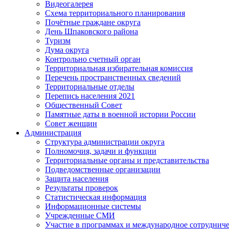
Видеогалерея
Схема территориального планирования
Почётные граждане округа
День Шпаковского района
Туризм
Дума округа
Контрольно счетный орган
Территориальная избирательная комиссия
Перечень пространственных сведений
Территориальные отделы
Перепись населения 2021
Общественный Совет
Памятные даты в военной истории России
Совет женщин
Администрация
Структура администрации округа
Полномочия, задачи и функции
Территориальные органы и представительства
Подведомственные организации
Защита населения
Результаты проверок
Статистическая информация
Информационные системы
Учрежденные СМИ
Участие в программах и международное сотруднич