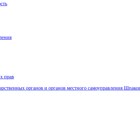
ость
ления
х прав
дарственных органов и органов местного самоуправления Шпако