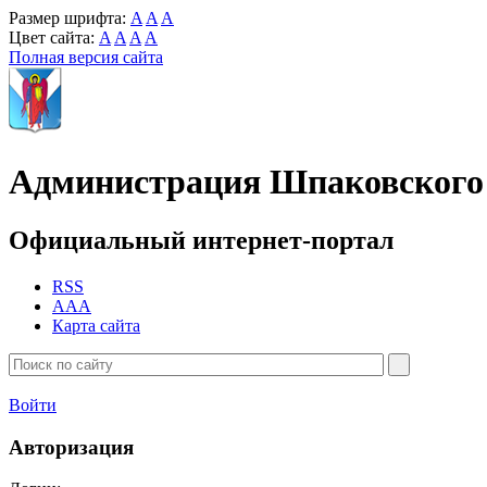
Размер шрифта:
A
A
A
Цвет сайта:
A
A
A
A
Полная версия сайта
Администрация Шпаковского 
Официальный интернет-портал
RSS
AAA
Карта сайта
Войти
Авторизация