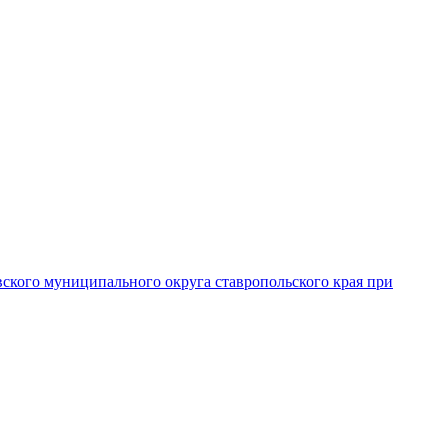
вского муниципального округа ставропольского края при