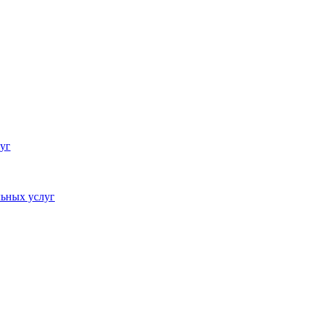
уг
ьных услуг