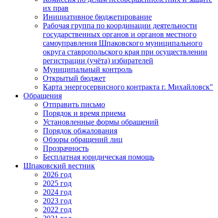
их прав
Инициативное бюджетирование
Рабочая группа по координации деятельности
государственных органов и органов местного
самоуправления Шпаковского муниципального
округа ставропольского края при осуществлении
регистрации (учёта) избирателей
Муниципальный контроль
Открытый бюджет
Карта энергосервисного контракта г. Михайловск"
Обращения
Отправить письмо
Порядок и время приема
Установленные формы обращений
Порядок обжалования
Обзоры обращений лиц
Прозрачность
Бесплатная юридическая помощь
Шпаковский вестник
2026 год
2025 год
2024 год
2023 год
2022 год