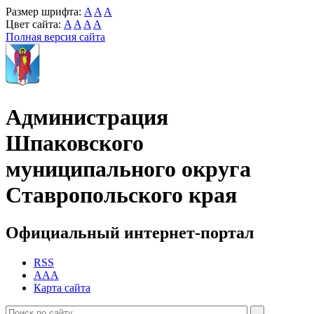
Размер шрифта:
A
A
A
Цвет сайта:
A
A
A
A
Полная версия сайта
Администрация
Шпаковского
муниципального округа
Ставропольского края
Официальный интернет-портал
RSS
AAA
Карта сайта