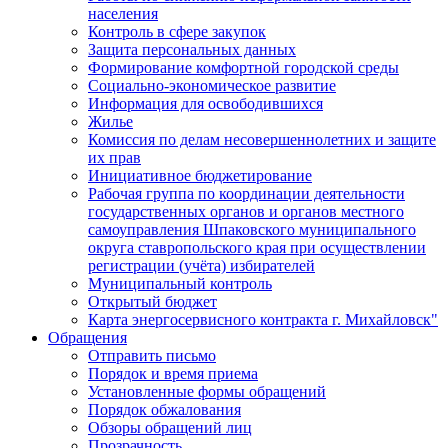
населения
Контроль в сфере закупок
Защита персональных данных
Формирование комфортной городской среды
Социально-экономическое развитие
Информация для освободившихся
Жилье
Комиссия по делам несовершеннолетних и защите
их прав
Инициативное бюджетирование
Рабочая группа по координации деятельности
государственных органов и органов местного
самоуправления Шпаковского муниципального
округа ставропольского края при осуществлении
регистрации (учёта) избирателей
Муниципальный контроль
Открытый бюджет
Карта энергосервисного контракта г. Михайловск"
Обращения
Отправить письмо
Порядок и время приема
Установленные формы обращений
Порядок обжалования
Обзоры обращений лиц
Прозрачность