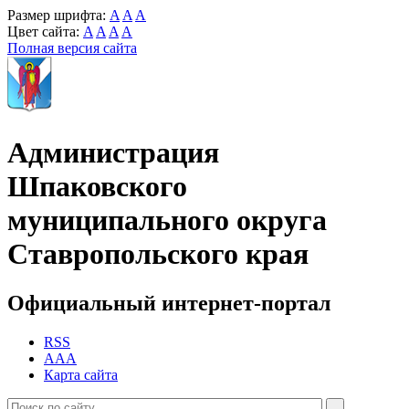
Размер шрифта:
A
A
A
Цвет сайта:
A
A
A
A
Полная версия сайта
Администрация
Шпаковского
муниципального округа
Ставропольского края
Официальный интернет-портал
RSS
AAA
Карта сайта