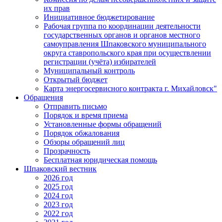
их прав
Инициативное бюджетирование
Рабочая группа по координации деятельности
государственных органов и органов местного
самоуправления Шпаковского муниципального
округа ставропольского края при осуществлении
регистрации (учёта) избирателей
Муниципальный контроль
Открытый бюджет
Карта энергосервисного контракта г. Михайловск"
Обращения
Отправить письмо
Порядок и время приема
Установленные формы обращений
Порядок обжалования
Обзоры обращений лиц
Прозрачность
Бесплатная юридическая помощь
Шпаковский вестник
2026 год
2025 год
2024 год
2023 год
2022 год