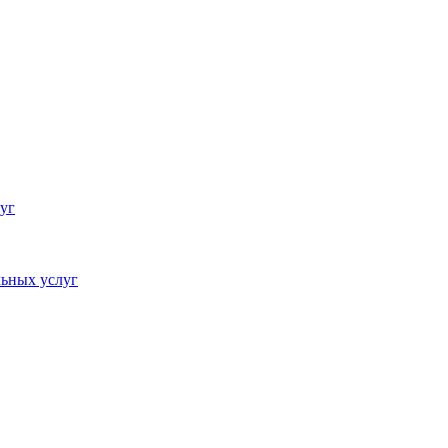
уг
ьных услуг