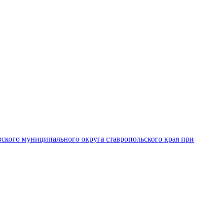
вского муниципального округа ставропольского края при