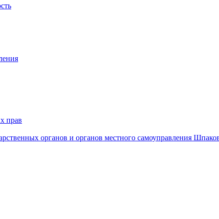
ость
ления
х прав
дарственных органов и органов местного самоуправления Шпако