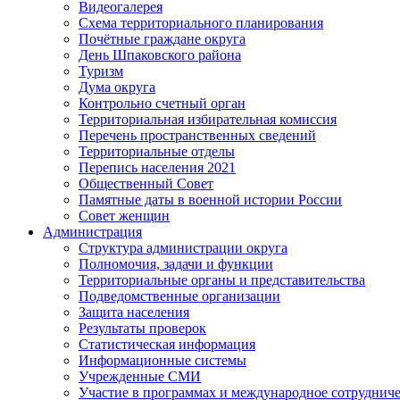
Видеогалерея
Схема территориального планирования
Почётные граждане округа
День Шпаковского района
Туризм
Дума округа
Контрольно счетный орган
Территориальная избирательная комиссия
Перечень пространственных сведений
Территориальные отделы
Перепись населения 2021
Общественный Совет
Памятные даты в военной истории России
Совет женщин
Администрация
Структура администрации округа
Полномочия, задачи и функции
Территориальные органы и представительства
Подведомственные организации
Защита населения
Результаты проверок
Статистическая информация
Информационные системы
Учрежденные СМИ
Участие в программах и международное сотруднич