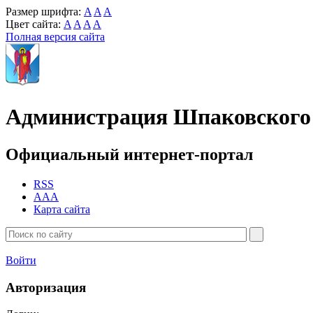
Размер шрифта:
A
A
A
Цвет сайта:
A
A
A
A
Полная версия сайта
Администрация Шпаковского 
Официальный интернет-портал
RSS
AAA
Карта сайта
Войти
Авторизация