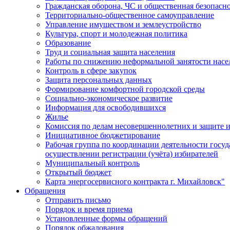
Гражданская оборона, ЧС и общественная безопасн
Территориально-общественное самоуправление
Управление имуществом и землеустройство
Культура, спорт и молодежная политика
Образование
Труд и социальная защита населения
Работы по снижению неформальной занятости насе
Контроль в сфере закупок
Защита персональных данных
Формирование комфортной городской среды
Социально-экономическое развитие
Информация для освободившихся
Жилье
Комиссия по делам несовершеннолетних и защите и
Инициативное бюджетирование
Рабочая группа по координации деятельности госу
осуществлении регистрации (учёта) избирателей
Муниципальный контроль
Открытый бюджет
Карта энергосервисного контракта г. Михайловск"
Обращения
Отправить письмо
Порядок и время приема
Установленные формы обращений
Порядок обжалования