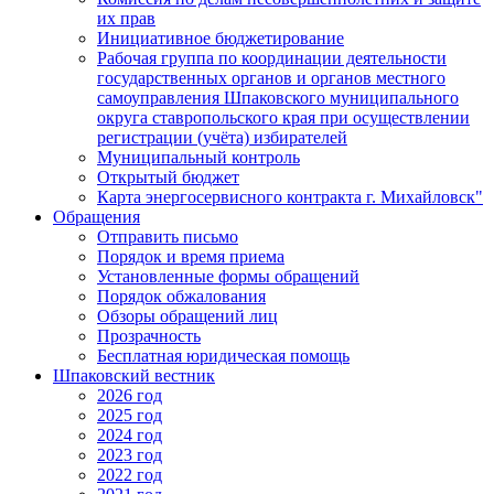
их прав
Инициативное бюджетирование
Рабочая группа по координации деятельности
государственных органов и органов местного
самоуправления Шпаковского муниципального
округа ставропольского края при осуществлении
регистрации (учёта) избирателей
Муниципальный контроль
Открытый бюджет
Карта энергосервисного контракта г. Михайловск"
Обращения
Отправить письмо
Порядок и время приема
Установленные формы обращений
Порядок обжалования
Обзоры обращений лиц
Прозрачность
Бесплатная юридическая помощь
Шпаковский вестник
2026 год
2025 год
2024 год
2023 год
2022 год