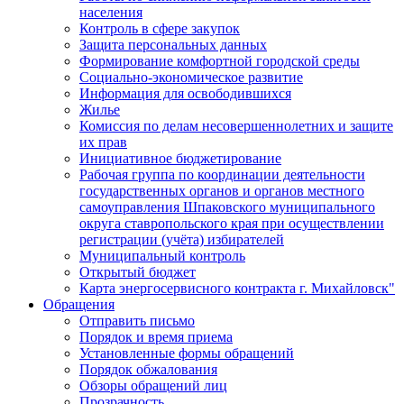
населения
Контроль в сфере закупок
Защита персональных данных
Формирование комфортной городской среды
Социально-экономическое развитие
Информация для освободившихся
Жилье
Комиссия по делам несовершеннолетних и защите
их прав
Инициативное бюджетирование
Рабочая группа по координации деятельности
государственных органов и органов местного
самоуправления Шпаковского муниципального
округа ставропольского края при осуществлении
регистрации (учёта) избирателей
Муниципальный контроль
Открытый бюджет
Карта энергосервисного контракта г. Михайловск"
Обращения
Отправить письмо
Порядок и время приема
Установленные формы обращений
Порядок обжалования
Обзоры обращений лиц
Прозрачность