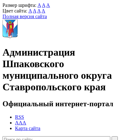
Размер шрифта:
A
A
A
Цвет сайта:
A
A
A
A
Полная версия сайта
Администрация
Шпаковского
муниципального округа
Ставропольского края
Официальный интернет-портал
RSS
AAA
Карта сайта