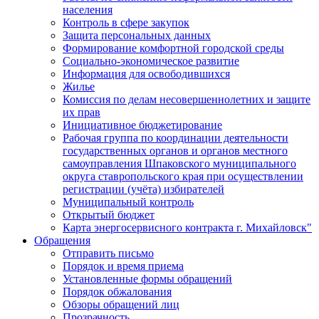
населения
Контроль в сфере закупок
Защита персональных данных
Формирование комфортной городской среды
Социально-экономическое развитие
Информация для освободившихся
Жилье
Комиссия по делам несовершеннолетних и защите
их прав
Инициативное бюджетирование
Рабочая группа по координации деятельности
государственных органов и органов местного
самоуправления Шпаковского муниципального
округа ставропольского края при осуществлении
регистрации (учёта) избирателей
Муниципальный контроль
Открытый бюджет
Карта энергосервисного контракта г. Михайловск"
Обращения
Отправить письмо
Порядок и время приема
Установленные формы обращений
Порядок обжалования
Обзоры обращений лиц
Прозрачность