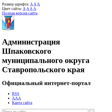
Размер шрифта:
A
A
A
Цвет сайта:
A
A
A
A
Полная версия сайта
Администрация
Шпаковского
муниципального округа
Ставропольского края
Официальный интернет-портал
RSS
AAA
Карта сайта