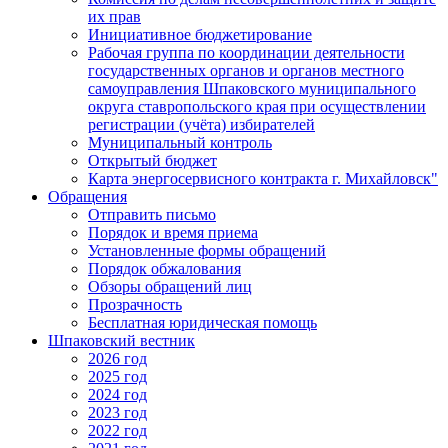
их прав
Инициативное бюджетирование
Рабочая группа по координации деятельности
государственных органов и органов местного
самоуправления Шпаковского муниципального
округа ставропольского края при осуществлении
регистрации (учёта) избирателей
Муниципальный контроль
Открытый бюджет
Карта энергосервисного контракта г. Михайловск"
Обращения
Отправить письмо
Порядок и время приема
Установленные формы обращений
Порядок обжалования
Обзоры обращений лиц
Прозрачность
Бесплатная юридическая помощь
Шпаковский вестник
2026 год
2025 год
2024 год
2023 год
2022 год