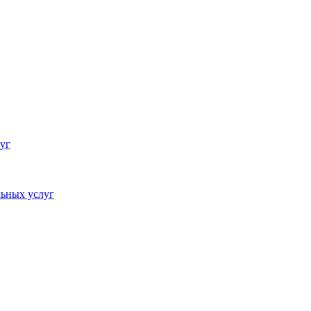
уг
ьных услуг