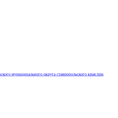
вского муниципального округа ставропольского края при