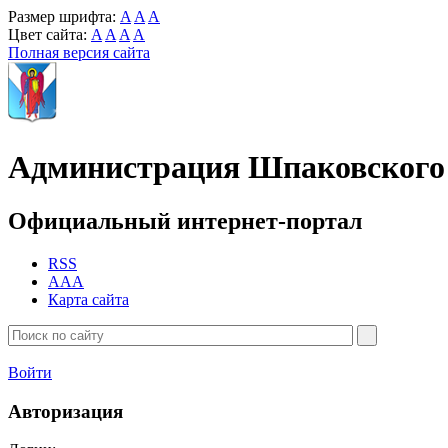
Размер шрифта:
A
A
A
Цвет сайта:
A
A
A
A
Полная версия сайта
Администрация Шпаковского 
Официальный интернет-портал
RSS
AAA
Карта сайта
Войти
Авторизация