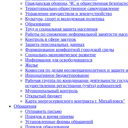
Гражданская оборона, ЧС и общественная безопасн
Территориально-общественное самоуправление
Управление имуществом и землеустройство
Культура, спорт и молодежная политика
Образование
Труд и социальная защита населения
Работы по снижению неформальной занятости насе
Контроль в сфере закупок
Защита персональных данных
Формирование комфортной городской среды
Социально-экономическое развитие
Информация для освободившихся
Жилье
Комиссия по делам несовершеннолетних и защите и
Инициативное бюджетирование
Рабочая группа по координации деятельности госу
осуществлении регистрации (учёта) избирателей
Муниципальный контроль
Открытый бюджет
Карта энергосервисного контракта г. Михайловск"
Обращения
Отправить письмо
Порядок и время приема
Установленные формы обращений
Порядок обжалования