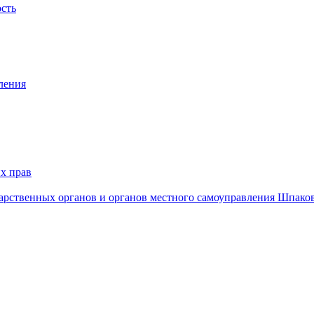
ость
ления
х прав
дарственных органов и органов местного самоуправления Шпако