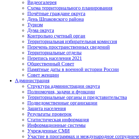
Видеогалерея
Схема территориального планирования
Почётные граждане округа
День Шпаковского района
Туризм
Дума округа
Контрольно счетный орган
Территориальная избирательная комиссия
Перечень пространственных сведений
Территориальные отделы
Перепись населения 2021
Общественный Совет
Памятные даты в военной истории России
Совет женщин
Администрация
Структура администрации округа
Полномочия, задачи и функции
Территориальные органы и представительства
Подведомственные организации
Защита населения
Результаты проверок
Статистическая информация
Информационные системы
Учрежденные СМИ
Участие в программах и международное сотруднич