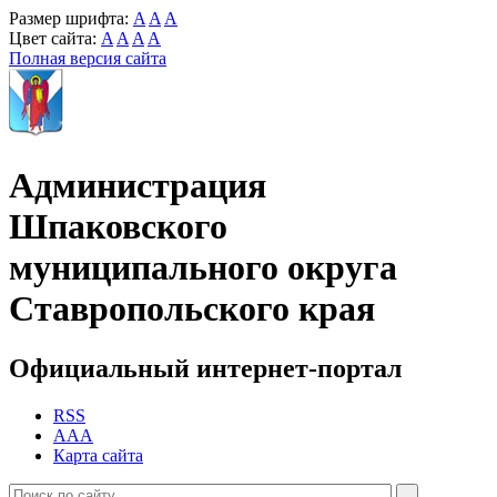
Размер шрифта:
A
A
A
Цвет сайта:
A
A
A
A
Полная версия сайта
Администрация
Шпаковского
муниципального округа
Ставропольского края
Официальный интернет-портал
RSS
AAA
Карта сайта