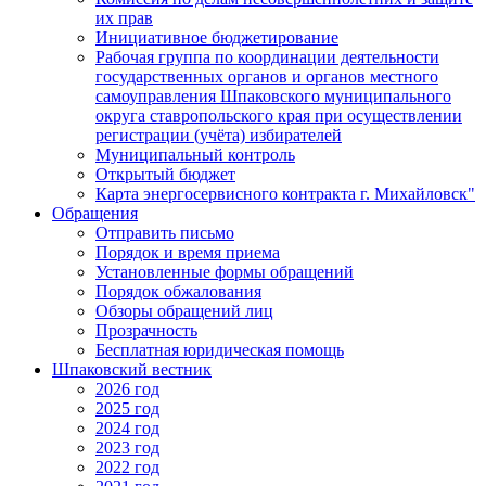
их прав
Инициативное бюджетирование
Рабочая группа по координации деятельности
государственных органов и органов местного
самоуправления Шпаковского муниципального
округа ставропольского края при осуществлении
регистрации (учёта) избирателей
Муниципальный контроль
Открытый бюджет
Карта энергосервисного контракта г. Михайловск"
Обращения
Отправить письмо
Порядок и время приема
Установленные формы обращений
Порядок обжалования
Обзоры обращений лиц
Прозрачность
Бесплатная юридическая помощь
Шпаковский вестник
2026 год
2025 год
2024 год
2023 год
2022 год