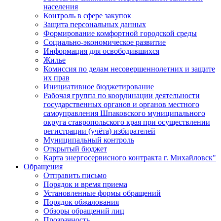
населения
Контроль в сфере закупок
Защита персональных данных
Формирование комфортной городской среды
Социально-экономическое развитие
Информация для освободившихся
Жилье
Комиссия по делам несовершеннолетних и защите
их прав
Инициативное бюджетирование
Рабочая группа по координации деятельности
государственных органов и органов местного
самоуправления Шпаковского муниципального
округа ставропольского края при осуществлении
регистрации (учёта) избирателей
Муниципальный контроль
Открытый бюджет
Карта энергосервисного контракта г. Михайловск"
Обращения
Отправить письмо
Порядок и время приема
Установленные формы обращений
Порядок обжалования
Обзоры обращений лиц
Прозрачность