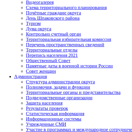
Видеогалерея
Схема территориального планирования
Почётные граждане округа
День Шпаковского района
Туризм
Дума округа
Контрольно счетный орган
Территориальная избирательная комиссия
Перечень пространственных сведений
Территориальные отделы
Перепись населения 2021
Общественный Совет
Памятные даты в военной истории России
Совет женщин
Администрация
Структура администрации округа
Полномочия, задачи и функции
Территориальные органы и представительства
Подведомственные организации
Защита населения
Результаты проверок
Статистическая информация
Информационные системы
Учрежденные СМИ
Участие в программах и международное сотруднич