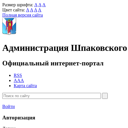
Размер шрифта:
A
A
A
Цвет сайта:
A
A
A
A
Полная версия сайта
Администрация Шпаковского 
Официальный интернет-портал
RSS
AAA
Карта сайта
Войти
Авторизация