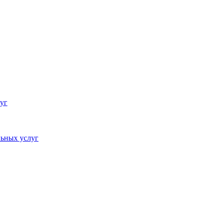
уг
ьных услуг