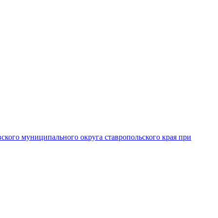
вского муниципального округа ставропольского края при