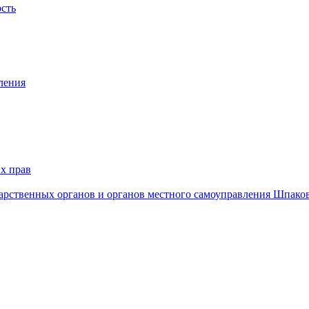
ость
ления
х прав
дарственных органов и органов местного самоуправления Шпако