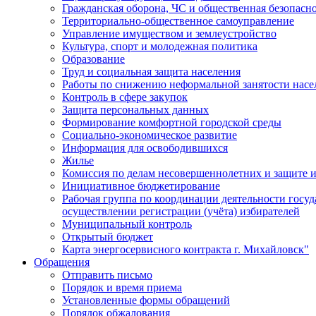
Гражданская оборона, ЧС и общественная безопасн
Территориально-общественное самоуправление
Управление имуществом и землеустройство
Культура, спорт и молодежная политика
Образование
Труд и социальная защита населения
Работы по снижению неформальной занятости насе
Контроль в сфере закупок
Защита персональных данных
Формирование комфортной городской среды
Социально-экономическое развитие
Информация для освободившихся
Жилье
Комиссия по делам несовершеннолетних и защите и
Инициативное бюджетирование
Рабочая группа по координации деятельности госу
осуществлении регистрации (учёта) избирателей
Муниципальный контроль
Открытый бюджет
Карта энергосервисного контракта г. Михайловск"
Обращения
Отправить письмо
Порядок и время приема
Установленные формы обращений
Порядок обжалования