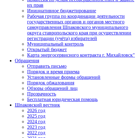
их прав
Инициативное бюджетирование
Рабочая группа по координации деятельности
государственных органов и органов местного
самоуправления Шпаковского муниципального
округа ставропольского края при осуществлении
регистрации (учёта) избирателей
Муниципальный контроль
Открытый бюджет
Карта энергосервисного контракта г. Михайловск"
Обращения
Отправить письмо
Порядок и время приема
Установленные формы обращений
Порядок обжалования
Обзоры обращений лиц
Прозрачность
Бесплатная юридическая помощь
Шпаковский вестник
2026 год
2025 год
2024 год
2023 год
2022 год