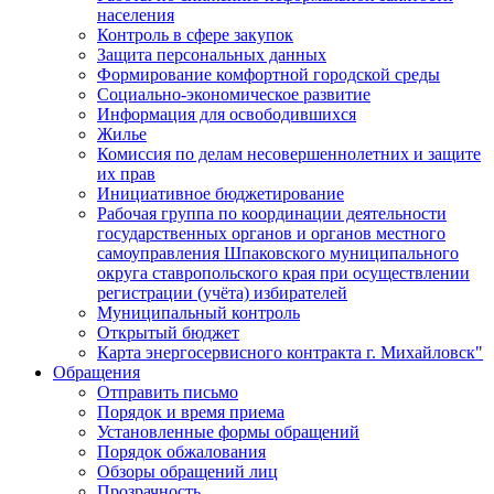
населения
Контроль в сфере закупок
Защита персональных данных
Формирование комфортной городской среды
Социально-экономическое развитие
Информация для освободившихся
Жилье
Комиссия по делам несовершеннолетних и защите
их прав
Инициативное бюджетирование
Рабочая группа по координации деятельности
государственных органов и органов местного
самоуправления Шпаковского муниципального
округа ставропольского края при осуществлении
регистрации (учёта) избирателей
Муниципальный контроль
Открытый бюджет
Карта энергосервисного контракта г. Михайловск"
Обращения
Отправить письмо
Порядок и время приема
Установленные формы обращений
Порядок обжалования
Обзоры обращений лиц
Прозрачность