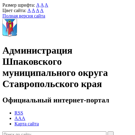
Размер шрифта:
A
A
A
Цвет сайта:
A
A
A
A
Полная версия сайта
Администрация
Шпаковского
муниципального округа
Ставропольского края
Официальный интернет-портал
RSS
AAA
Карта сайта