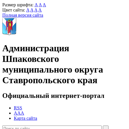
Размер шрифта:
A
A
A
Цвет сайта:
A
A
A
A
Полная версия сайта
Администрация
Шпаковского
муниципального округа
Ставропольского края
Официальный интернет-портал
RSS
AAA
Карта сайта