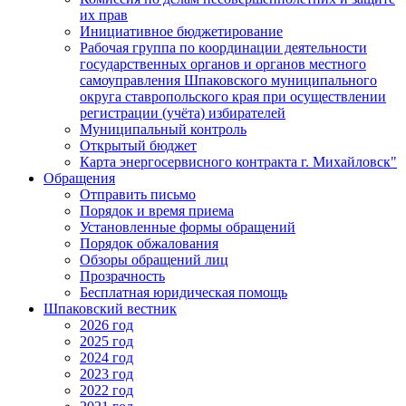
их прав
Инициативное бюджетирование
Рабочая группа по координации деятельности
государственных органов и органов местного
самоуправления Шпаковского муниципального
округа ставропольского края при осуществлении
регистрации (учёта) избирателей
Муниципальный контроль
Открытый бюджет
Карта энергосервисного контракта г. Михайловск"
Обращения
Отправить письмо
Порядок и время приема
Установленные формы обращений
Порядок обжалования
Обзоры обращений лиц
Прозрачность
Бесплатная юридическая помощь
Шпаковский вестник
2026 год
2025 год
2024 год
2023 год
2022 год