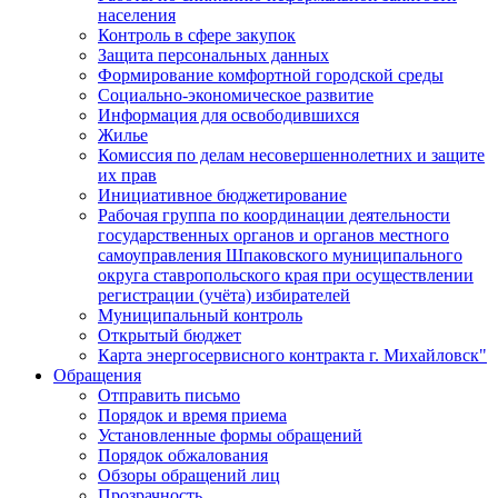
населения
Контроль в сфере закупок
Защита персональных данных
Формирование комфортной городской среды
Социально-экономическое развитие
Информация для освободившихся
Жилье
Комиссия по делам несовершеннолетних и защите
их прав
Инициативное бюджетирование
Рабочая группа по координации деятельности
государственных органов и органов местного
самоуправления Шпаковского муниципального
округа ставропольского края при осуществлении
регистрации (учёта) избирателей
Муниципальный контроль
Открытый бюджет
Карта энергосервисного контракта г. Михайловск"
Обращения
Отправить письмо
Порядок и время приема
Установленные формы обращений
Порядок обжалования
Обзоры обращений лиц
Прозрачность