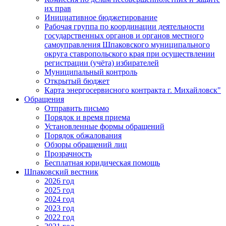
их прав
Инициативное бюджетирование
Рабочая группа по координации деятельности
государственных органов и органов местного
самоуправления Шпаковского муниципального
округа ставропольского края при осуществлении
регистрации (учёта) избирателей
Муниципальный контроль
Открытый бюджет
Карта энергосервисного контракта г. Михайловск"
Обращения
Отправить письмо
Порядок и время приема
Установленные формы обращений
Порядок обжалования
Обзоры обращений лиц
Прозрачность
Бесплатная юридическая помощь
Шпаковский вестник
2026 год
2025 год
2024 год
2023 год
2022 год