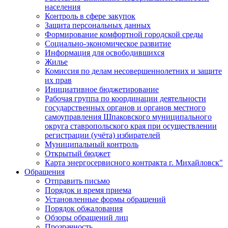
населения
Контроль в сфере закупок
Защита персональных данных
Формирование комфортной городской среды
Социально-экономическое развитие
Информация для освободившихся
Жилье
Комиссия по делам несовершеннолетних и защите
их прав
Инициативное бюджетирование
Рабочая группа по координации деятельности
государственных органов и органов местного
самоуправления Шпаковского муниципального
округа ставропольского края при осуществлении
регистрации (учёта) избирателей
Муниципальный контроль
Открытый бюджет
Карта энергосервисного контракта г. Михайловск"
Обращения
Отправить письмо
Порядок и время приема
Установленные формы обращений
Порядок обжалования
Обзоры обращений лиц
Прозрачность