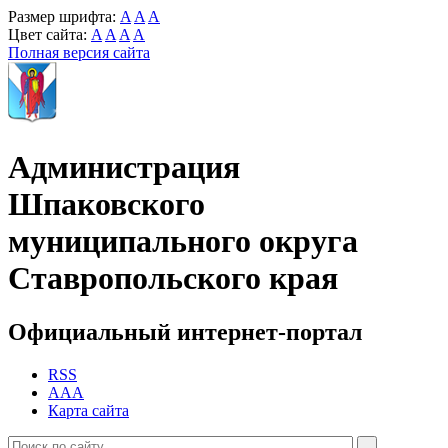
Размер шрифта:
A
A
A
Цвет сайта:
A
A
A
A
Полная версия сайта
Администрация
Шпаковского
муниципального округа
Ставропольского края
Официальный интернет-портал
RSS
AAA
Карта сайта