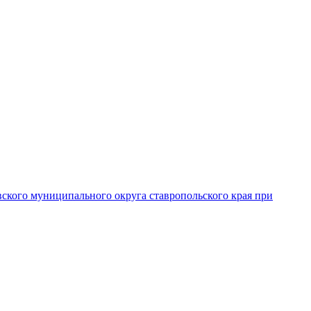
вского муниципального округа ставропольского края при