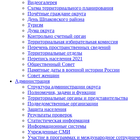
Видеогалерея
Схема территориального планирования
Почётные граждане округа
День Шпаковского района
Туризм
Дума округа
Контрольно счетный орган
Территориальная избирательная комиссия
Перечень пространственных сведений
Территориальные отделы
Перепись населения 2021
Общественный Совет
Памятные даты в военной истории России
Совет женщин
Администрация
Структура администрации округа
Полномочия, задачи и функции
Территориальные органы и представительства
Подведомственные организации
Защита населения
Результаты проверок
Статистическая информация
Информационные системы
Учрежденные СМИ
Участие в программах и международное сотруднич