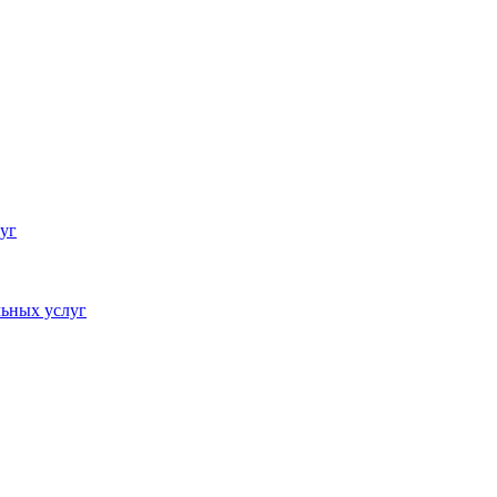
уг
ьных услуг