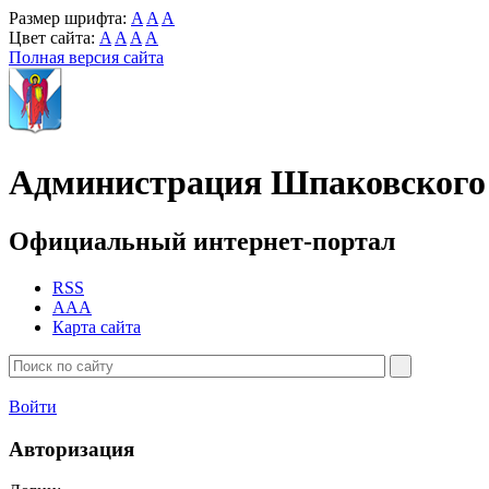
Размер шрифта:
A
A
A
Цвет сайта:
A
A
A
A
Полная версия сайта
Администрация Шпаковского 
Официальный интернет-портал
RSS
AAA
Карта сайта
Войти
Авторизация