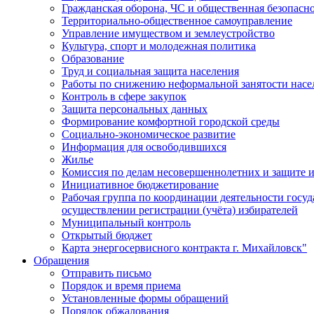
Гражданская оборона, ЧС и общественная безопасн
Территориально-общественное самоуправление
Управление имуществом и землеустройство
Культура, спорт и молодежная политика
Образование
Труд и социальная защита населения
Работы по снижению неформальной занятости насе
Контроль в сфере закупок
Защита персональных данных
Формирование комфортной городской среды
Социально-экономическое развитие
Информация для освободившихся
Жилье
Комиссия по делам несовершеннолетних и защите и
Инициативное бюджетирование
Рабочая группа по координации деятельности госу
осуществлении регистрации (учёта) избирателей
Муниципальный контроль
Открытый бюджет
Карта энергосервисного контракта г. Михайловск"
Обращения
Отправить письмо
Порядок и время приема
Установленные формы обращений
Порядок обжалования