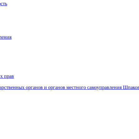
ость
ления
х прав
дарственных органов и органов местного самоуправления Шпако