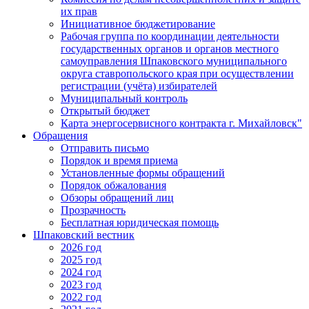
их прав
Инициативное бюджетирование
Рабочая группа по координации деятельности
государственных органов и органов местного
самоуправления Шпаковского муниципального
округа ставропольского края при осуществлении
регистрации (учёта) избирателей
Муниципальный контроль
Открытый бюджет
Карта энергосервисного контракта г. Михайловск"
Обращения
Отправить письмо
Порядок и время приема
Установленные формы обращений
Порядок обжалования
Обзоры обращений лиц
Прозрачность
Бесплатная юридическая помощь
Шпаковский вестник
2026 год
2025 год
2024 год
2023 год
2022 год