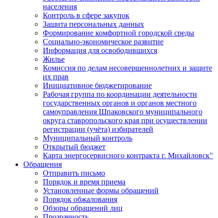
населения
Контроль в сфере закупок
Защита персональных данных
Формирование комфортной городской среды
Социально-экономическое развитие
Информация для освободившихся
Жилье
Комиссия по делам несовершеннолетних и защите
их прав
Инициативное бюджетирование
Рабочая группа по координации деятельности
государственных органов и органов местного
самоуправления Шпаковского муниципального
округа ставропольского края при осуществлении
регистрации (учёта) избирателей
Муниципальный контроль
Открытый бюджет
Карта энергосервисного контракта г. Михайловск"
Обращения
Отправить письмо
Порядок и время приема
Установленные формы обращений
Порядок обжалования
Обзоры обращений лиц
Прозрачность