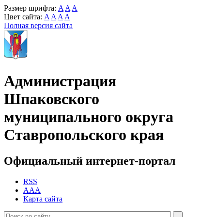
Размер шрифта:
A
A
A
Цвет сайта:
A
A
A
A
Полная версия сайта
Администрация
Шпаковского
муниципального округа
Ставропольского края
Официальный интернет-портал
RSS
AAA
Карта сайта