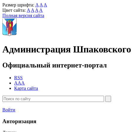
Размер шрифта:
A
A
A
Цвет сайта:
A
A
A
A
Полная версия сайта
Администрация Шпаковского 
Официальный интернет-портал
RSS
AAA
Карта сайта
Войти
Авторизация