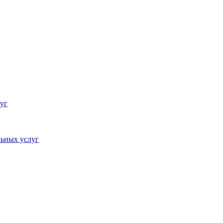
уг
ьных услуг