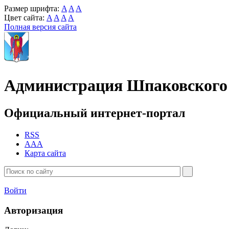
Размер шрифта:
A
A
A
Цвет сайта:
A
A
A
A
Полная версия сайта
Администрация Шпаковского 
Официальный интернет-портал
RSS
AAA
Карта сайта
Войти
Авторизация