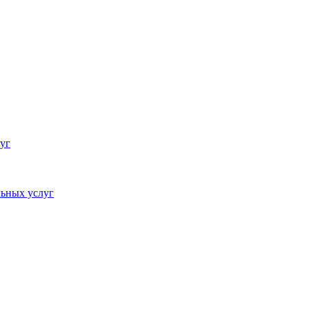
уг
ьных услуг