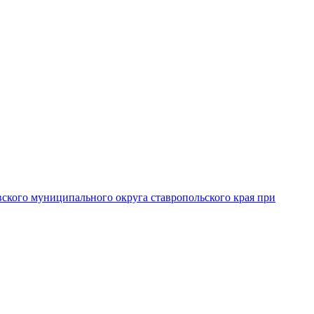
вского муниципального округа ставропольского края при