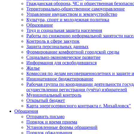
Гражданская оборона, ЧС и общественная безопасн
Территориально-общественное самоуправление
Управление имуществом и землеустройство
Культура, спорт и молодежная политика
Образование
Труд и социальная защита населения
Работы по снижению неформальной занятости насе
Контроль в сфере закупок
Защита персональных данных
Формирование комфортной городской среды
Социально-экономическое развитие
Информация для освободившихся
Жилье
Комиссия по делам несовершеннолетних и защите и
Инициативное бюджетирование
Рабочая группа по координации деятельности госу
осуществлении регистрации (учёта) избирателей
Муниципальный контроль
Открытый бюджет
Карта энергосервисного контракта г. Михайловск"
Обращения
Отправить письмо
Порядок и время приема
Установленные формы обращений
Порядок обжалования