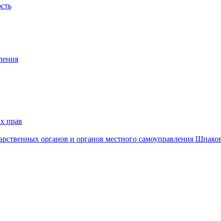
ость
ления
х прав
дарственных органов и органов местного самоуправления Шпако