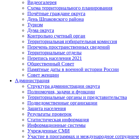
Видеогалерея
Схема территориального планирования
Почётные граждане округа
День Шпаковского района
Туризм
Дума округа
Контрольно счетный орган
Территориальная избирательная комиссия
Перечень пространственных сведений
Территориальные отделы
Перепись населения 2021
Общественный Совет
Памятные даты в военной истории России
Совет женщин
Администрация
Структура администрации округа
Полномочия, задачи и функции
Территориальные органы и представительства
Подведомственные организации
Защита населения
Результаты проверок
Статистическая информация
Информационные системы
Учрежденные СМИ
Участие в программах и международное сотруднич