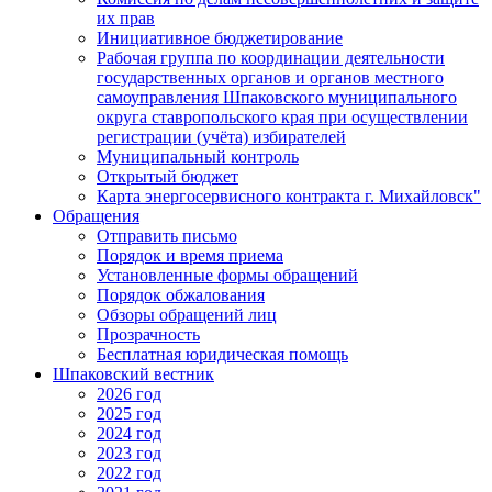
их прав
Инициативное бюджетирование
Рабочая группа по координации деятельности
государственных органов и органов местного
самоуправления Шпаковского муниципального
округа ставропольского края при осуществлении
регистрации (учёта) избирателей
Муниципальный контроль
Открытый бюджет
Карта энергосервисного контракта г. Михайловск"
Обращения
Отправить письмо
Порядок и время приема
Установленные формы обращений
Порядок обжалования
Обзоры обращений лиц
Прозрачность
Бесплатная юридическая помощь
Шпаковский вестник
2026 год
2025 год
2024 год
2023 год
2022 год