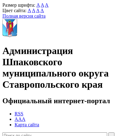
Размер шрифта:
A
A
A
Цвет сайта:
A
A
A
A
Полная версия сайта
Администрация
Шпаковского
муниципального округа
Ставропольского края
Официальный интернет-портал
RSS
AAA
Карта сайта