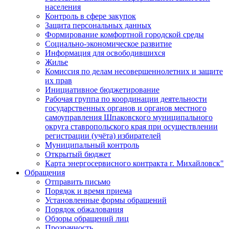
населения
Контроль в сфере закупок
Защита персональных данных
Формирование комфортной городской среды
Социально-экономическое развитие
Информация для освободившихся
Жилье
Комиссия по делам несовершеннолетних и защите
их прав
Инициативное бюджетирование
Рабочая группа по координации деятельности
государственных органов и органов местного
самоуправления Шпаковского муниципального
округа ставропольского края при осуществлении
регистрации (учёта) избирателей
Муниципальный контроль
Открытый бюджет
Карта энергосервисного контракта г. Михайловск"
Обращения
Отправить письмо
Порядок и время приема
Установленные формы обращений
Порядок обжалования
Обзоры обращений лиц
Прозрачность