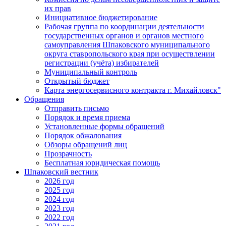
их прав
Инициативное бюджетирование
Рабочая группа по координации деятельности
государственных органов и органов местного
самоуправления Шпаковского муниципального
округа ставропольского края при осуществлении
регистрации (учёта) избирателей
Муниципальный контроль
Открытый бюджет
Карта энергосервисного контракта г. Михайловск"
Обращения
Отправить письмо
Порядок и время приема
Установленные формы обращений
Порядок обжалования
Обзоры обращений лиц
Прозрачность
Бесплатная юридическая помощь
Шпаковский вестник
2026 год
2025 год
2024 год
2023 год
2022 год