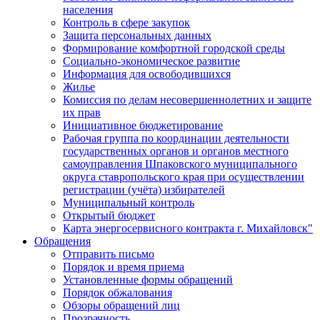
населения
Контроль в сфере закупок
Защита персональных данных
Формирование комфортной городской среды
Социально-экономическое развитие
Информация для освободившихся
Жилье
Комиссия по делам несовершеннолетних и защите
их прав
Инициативное бюджетирование
Рабочая группа по координации деятельности
государственных органов и органов местного
самоуправления Шпаковского муниципального
округа ставропольского края при осуществлении
регистрации (учёта) избирателей
Муниципальный контроль
Открытый бюджет
Карта энергосервисного контракта г. Михайловск"
Обращения
Отправить письмо
Порядок и время приема
Установленные формы обращений
Порядок обжалования
Обзоры обращений лиц
Прозрачность