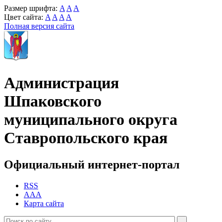
Размер шрифта:
A
A
A
Цвет сайта:
A
A
A
A
Полная версия сайта
Администрация
Шпаковского
муниципального округа
Ставропольского края
Официальный интернет-портал
RSS
AAA
Карта сайта