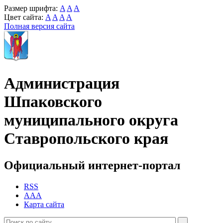
Размер шрифта:
A
A
A
Цвет сайта:
A
A
A
A
Полная версия сайта
Администрация
Шпаковского
муниципального округа
Ставропольского края
Официальный интернет-портал
RSS
AAA
Карта сайта