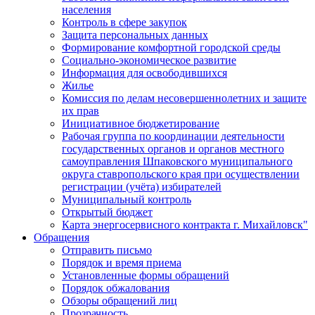
населения
Контроль в сфере закупок
Защита персональных данных
Формирование комфортной городской среды
Социально-экономическое развитие
Информация для освободившихся
Жилье
Комиссия по делам несовершеннолетних и защите
их прав
Инициативное бюджетирование
Рабочая группа по координации деятельности
государственных органов и органов местного
самоуправления Шпаковского муниципального
округа ставропольского края при осуществлении
регистрации (учёта) избирателей
Муниципальный контроль
Открытый бюджет
Карта энергосервисного контракта г. Михайловск"
Обращения
Отправить письмо
Порядок и время приема
Установленные формы обращений
Порядок обжалования
Обзоры обращений лиц
Прозрачность