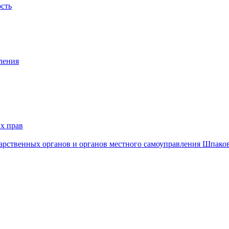
ость
ления
х прав
дарственных органов и органов местного самоуправления Шпако