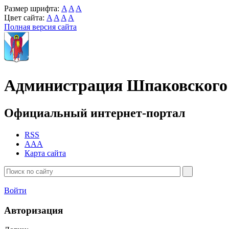
Размер шрифта:
A
A
A
Цвет сайта:
A
A
A
A
Полная версия сайта
Администрация Шпаковского 
Официальный интернет-портал
RSS
AAA
Карта сайта
Войти
Авторизация