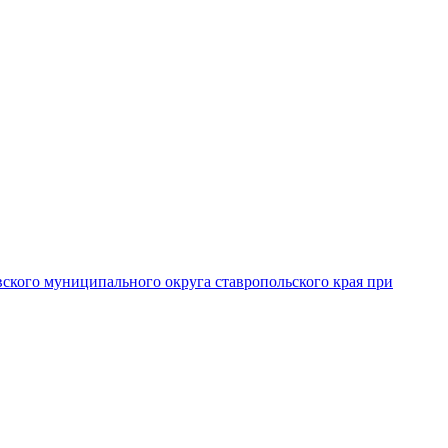
вского муниципального округа ставропольского края при