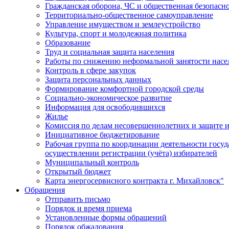
Гражданская оборона, ЧС и общественная безопасн
Территориально-общественное самоуправление
Управление имуществом и землеустройство
Культура, спорт и молодежная политика
Образование
Труд и социальная защита населения
Работы по снижению неформальной занятости насе
Контроль в сфере закупок
Защита персональных данных
Формирование комфортной городской среды
Социально-экономическое развитие
Информация для освободившихся
Жилье
Комиссия по делам несовершеннолетних и защите и
Инициативное бюджетирование
Рабочая группа по координации деятельности госу
осуществлении регистрации (учёта) избирателей
Муниципальный контроль
Открытый бюджет
Карта энергосервисного контракта г. Михайловск"
Обращения
Отправить письмо
Порядок и время приема
Установленные формы обращений
Порядок обжалования