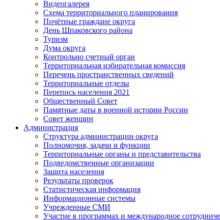
Видеогалерея
Схема территориального планирования
Почётные граждане округа
День Шпаковского района
Туризм
Дума округа
Контрольно счетный орган
Территориальная избирательная комиссия
Перечень пространственных сведений
Территориальные отделы
Перепись населения 2021
Общественный Совет
Памятные даты в военной истории России
Совет женщин
Администрация
Структура администрации округа
Полномочия, задачи и функции
Территориальные органы и представительства
Подведомственные организации
Защита населения
Результаты проверок
Статистическая информация
Информационные системы
Учрежденные СМИ
Участие в программах и международное сотруднич