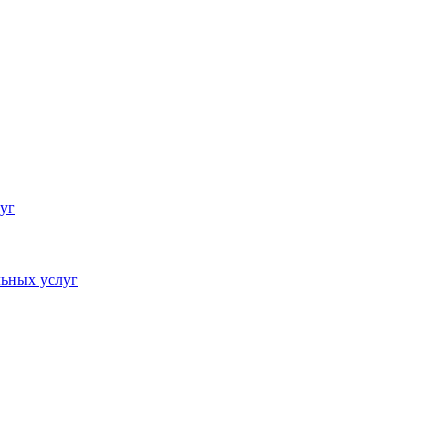
уг
ьных услуг