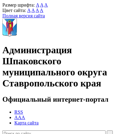
Размер шрифта:
A
A
A
Цвет сайта:
A
A
A
A
Полная версия сайта
Администрация
Шпаковского
муниципального округа
Ставропольского края
Официальный интернет-портал
RSS
AAA
Карта сайта