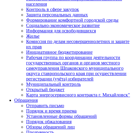
населения
Контроль в сфере закупок
Защита персональных данных
Формирование комфортной городской среды
Социально-экономическое развитие
Информация для освободившихся
Жилье
Комиссия по делам несовершеннолетних и защите
их прав
Инициативное бюджетирование
Рабочая группа по координации деятельности
государственных органов и органов местного
самоуправления Шпаковского муниципального
округа ставропольского края при осуществлении
регистрации (учёта) избирателей
Муниципальный контроль
Открытый бюджет
Карта энергосервисного контракта г. Михайловск"
Обращения
Отправить письмо
Порядок и время приема
Установленные формы обращений
Порядок обжалования
Обзоры обращений лиц
Прозрачность