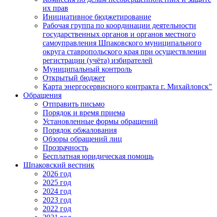
их прав
Инициативное бюджетирование
Рабочая группа по координации деятельности
государственных органов и органов местного
самоуправления Шпаковского муниципального
округа ставропольского края при осуществлении
регистрации (учёта) избирателей
Муниципальный контроль
Открытый бюджет
Карта энергосервисного контракта г. Михайловск"
Обращения
Отправить письмо
Порядок и время приема
Установленные формы обращений
Порядок обжалования
Обзоры обращений лиц
Прозрачность
Бесплатная юридическая помощь
Шпаковский вестник
2026 год
2025 год
2024 год
2023 год
2022 год