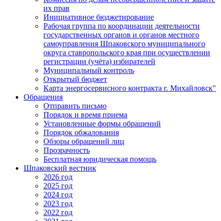
их прав
Инициативное бюджетирование
Рабочая группа по координации деятельности
государственных органов и органов местного
самоуправления Шпаковского муниципального
округа ставропольского края при осуществлении
регистрации (учёта) избирателей
Муниципальный контроль
Открытый бюджет
Карта энергосервисного контракта г. Михайловск"
Обращения
Отправить письмо
Порядок и время приема
Установленные формы обращений
Порядок обжалования
Обзоры обращений лиц
Прозрачность
Бесплатная юридическая помощь
Шпаковский вестник
2026 год
2025 год
2024 год
2023 год
2022 год