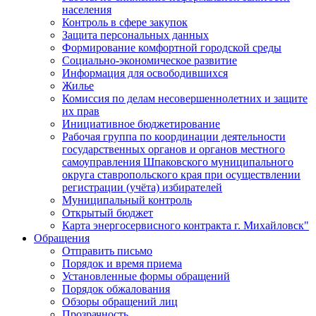
населения
Контроль в сфере закупок
Защита персональных данных
Формирование комфортной городской среды
Социально-экономическое развитие
Информация для освободившихся
Жилье
Комиссия по делам несовершеннолетних и защите
их прав
Инициативное бюджетирование
Рабочая группа по координации деятельности
государственных органов и органов местного
самоуправления Шпаковского муниципального
округа ставропольского края при осуществлении
регистрации (учёта) избирателей
Муниципальный контроль
Открытый бюджет
Карта энергосервисного контракта г. Михайловск"
Обращения
Отправить письмо
Порядок и время приема
Установленные формы обращений
Порядок обжалования
Обзоры обращений лиц
Прозрачность