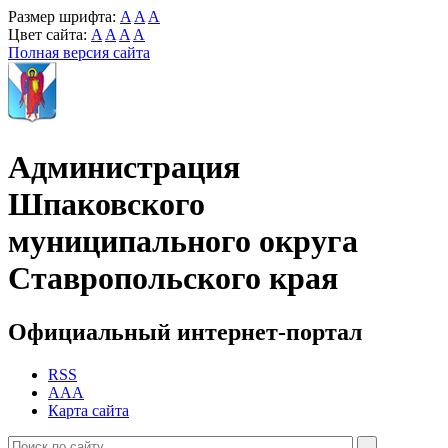
Размер шрифта:
A
A
A
Цвет сайта:
A
A
A
A
Полная версия сайта
Администрация
Шпаковского
муниципального округа
Ставропольского края
Официальный интернет-портал
RSS
AAA
Карта сайта