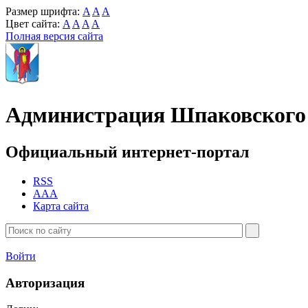
Размер шрифта:
A
A
A
Цвет сайта:
A
A
A
A
Полная версия сайта
Администрация Шпаковского 
Официальный интернет-портал
RSS
AAA
Карта сайта
Войти
Авторизация