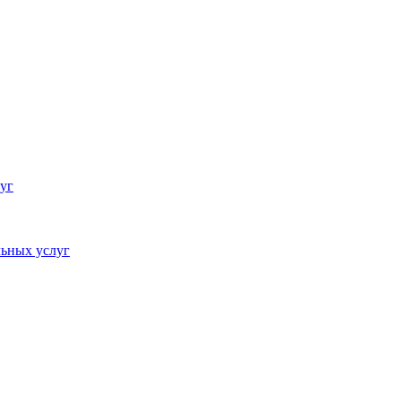
уг
ьных услуг