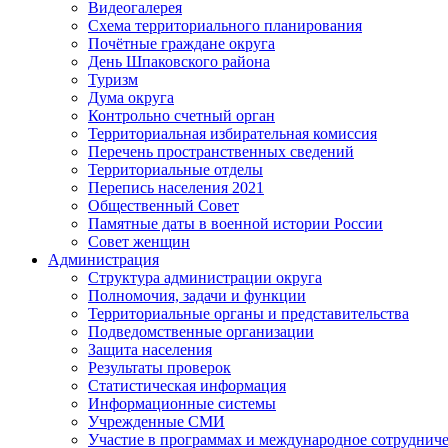
Видеогалерея
Схема территориального планирования
Почётные граждане округа
День Шпаковского района
Туризм
Дума округа
Контрольно счетный орган
Территориальная избирательная комиссия
Перечень пространственных сведений
Территориальные отделы
Перепись населения 2021
Общественный Совет
Памятные даты в военной истории России
Совет женщин
Администрация
Структура администрации округа
Полномочия, задачи и функции
Территориальные органы и представительства
Подведомственные организации
Защита населения
Результаты проверок
Статистическая информация
Информационные системы
Учрежденные СМИ
Участие в программах и международное сотруднич