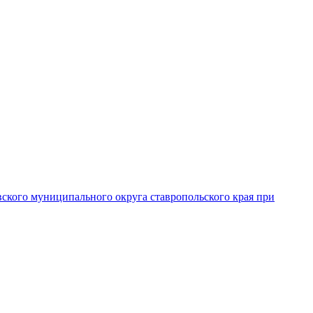
вского муниципального округа ставропольского края при