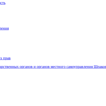
ость
ления
х прав
дарственных органов и органов местного самоуправления Шпако