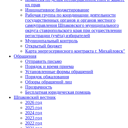
их прав
Инициативное бюджетирование
Рабочая группа по координации деятельности
государственных органов и органов местного
самоуправления Шпаковского муниципального
округа ставропольского края при осуществлении
регистрации (учёта) избирателей
Муниципальный контроль
Открытый бюджет
Карта энергосервисного контракта г. Михайловск"
Обращения
Отправить письмо
Порядок и время приема
Установленные формы обращений
Порядок обжалования
Обзоры обращений лиц
Прозрачность
Бесплатная юридическая помощь
Шпаковский вестник
2026 год
2025 год
2024 год
2023 год
2022 год