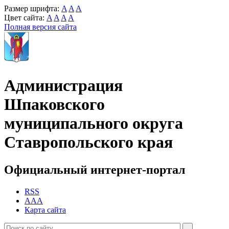
Размер шрифта:
A
A
A
Цвет сайта:
A
A
A
A
Полная версия сайта
Администрация
Шпаковского
муниципального округа
Ставропольского края
Официальный интернет-портал
RSS
AAA
Карта сайта