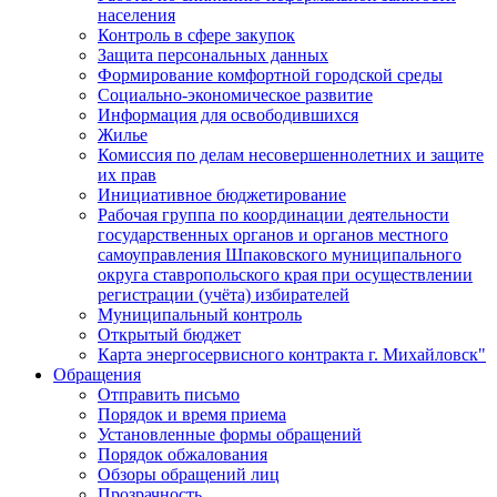
населения
Контроль в сфере закупок
Защита персональных данных
Формирование комфортной городской среды
Социально-экономическое развитие
Информация для освободившихся
Жилье
Комиссия по делам несовершеннолетних и защите
их прав
Инициативное бюджетирование
Рабочая группа по координации деятельности
государственных органов и органов местного
самоуправления Шпаковского муниципального
округа ставропольского края при осуществлении
регистрации (учёта) избирателей
Муниципальный контроль
Открытый бюджет
Карта энергосервисного контракта г. Михайловск"
Обращения
Отправить письмо
Порядок и время приема
Установленные формы обращений
Порядок обжалования
Обзоры обращений лиц
Прозрачность