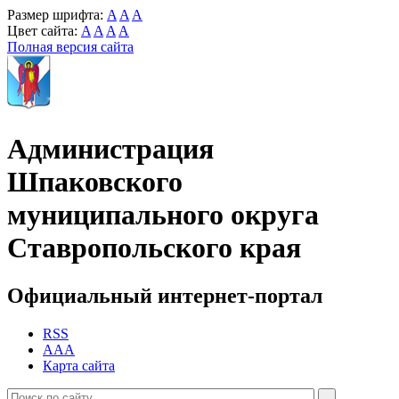
Размер шрифта:
A
A
A
Цвет сайта:
A
A
A
A
Полная версия сайта
Администрация
Шпаковского
муниципального округа
Ставропольского края
Официальный интернет-портал
RSS
AAA
Карта сайта