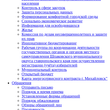
населения
Контроль в сфере закупок
Защита персональных данных
Формирование комфортной городской среды
Социально-экономическое развитие
Информация для освободившихся
Жилье
Комиссия по делам несовершеннолетних и защите
их прав
Инициативное бюджетирование
Рабочая группа по координации деятельности
государственных органов и органов местного
самоуправления Шпаковского муниципального
округа ставропольского края при осуществлении
регистрации (учёта) избирателей
Муниципальный контроль
Открытый бюджет
Карта энергосервисного контракта г. Михайловск"
Обращения
Отправить письмо
Порядок и время приема
Установленные формы обращений
Порядок обжалования
Обзоры обращений лиц
Прозрачность