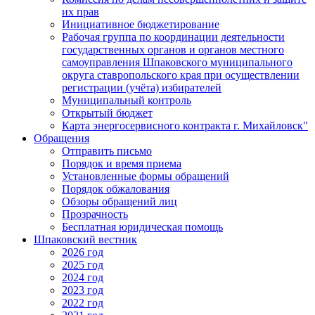
их прав
Инициативное бюджетирование
Рабочая группа по координации деятельности
государственных органов и органов местного
самоуправления Шпаковского муниципального
округа ставропольского края при осуществлении
регистрации (учёта) избирателей
Муниципальный контроль
Открытый бюджет
Карта энергосервисного контракта г. Михайловск"
Обращения
Отправить письмо
Порядок и время приема
Установленные формы обращений
Порядок обжалования
Обзоры обращений лиц
Прозрачность
Бесплатная юридическая помощь
Шпаковский вестник
2026 год
2025 год
2024 год
2023 год
2022 год