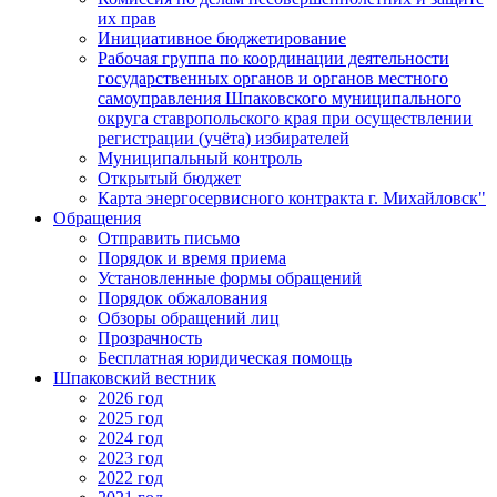
их прав
Инициативное бюджетирование
Рабочая группа по координации деятельности
государственных органов и органов местного
самоуправления Шпаковского муниципального
округа ставропольского края при осуществлении
регистрации (учёта) избирателей
Муниципальный контроль
Открытый бюджет
Карта энергосервисного контракта г. Михайловск"
Обращения
Отправить письмо
Порядок и время приема
Установленные формы обращений
Порядок обжалования
Обзоры обращений лиц
Прозрачность
Бесплатная юридическая помощь
Шпаковский вестник
2026 год
2025 год
2024 год
2023 год
2022 год