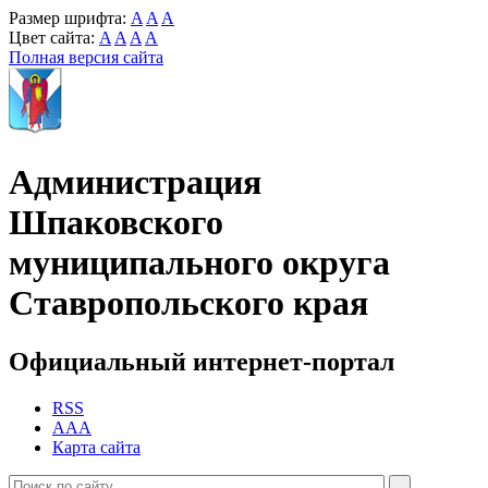
Размер шрифта:
A
A
A
Цвет сайта:
A
A
A
A
Полная версия сайта
Администрация
Шпаковского
муниципального округа
Ставропольского края
Официальный интернет-портал
RSS
AAA
Карта сайта