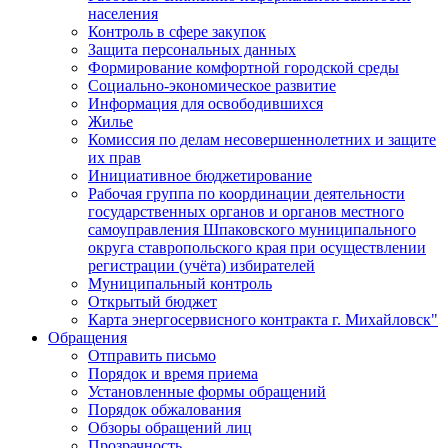
населения
Контроль в сфере закупок
Защита персональных данных
Формирование комфортной городской среды
Социально-экономическое развитие
Информация для освободившихся
Жилье
Комиссия по делам несовершеннолетних и защите
их прав
Инициативное бюджетирование
Рабочая группа по координации деятельности
государственных органов и органов местного
самоуправления Шпаковского муниципального
округа ставропольского края при осуществлении
регистрации (учёта) избирателей
Муниципальный контроль
Открытый бюджет
Карта энергосервисного контракта г. Михайловск"
Обращения
Отправить письмо
Порядок и время приема
Установленные формы обращений
Порядок обжалования
Обзоры обращений лиц
Прозрачность