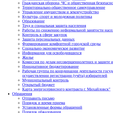
Гражданская оборона, ЧС и общественная безопасн
Территориально-общественное самоуправление
Управление имуществом и землеустройство
Культура, спорт и молодежная политика
Образование
Труд и социальная защита населения
Работы по снижению неформальной занятости насе
Контроль в сфере закупок
Защита персональных данных
Формирование комфортной городской среды
Социально-экономическое развитие
Информация для освободившихся
Жилье
Комиссия по делам несовершеннолетних и защите и
Инициативное бюджетирование
Рабочая группа по координации деятельности госу
осуществлении регистрации (учёта) избирателей
Муниципальный контроль
Открытый бюджет
Карта энергосервисного контракта г. Михайловск"
Обращения
Отправить письмо
Порядок и время приема
Установленные формы обращений
Порядок обжалования