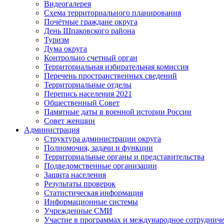
Видеогалерея
Схема территориального планирования
Почётные граждане округа
День Шпаковского района
Туризм
Дума округа
Контрольно счетный орган
Территориальная избирательная комиссия
Перечень пространственных сведений
Территориальные отделы
Перепись населения 2021
Общественный Совет
Памятные даты в военной истории России
Совет женщин
Администрация
Структура администрации округа
Полномочия, задачи и функции
Территориальные органы и представительства
Подведомственные организации
Защита населения
Результаты проверок
Статистическая информация
Информационные системы
Учрежденные СМИ
Участие в программах и международное сотруднич