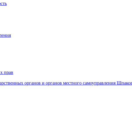
ость
ления
х прав
дарственных органов и органов местного самоуправления Шпако