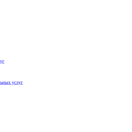
уг
ьных услуг