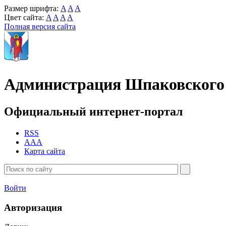
Размер шрифта:
A
A
A
Цвет сайта:
A
A
A
A
Полная версия сайта
Администрация Шпаковского 
Официальный интернет-портал
RSS
AAA
Карта сайта
Войти
Авторизация