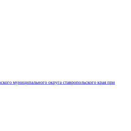
вского муниципального округа ставропольского края при