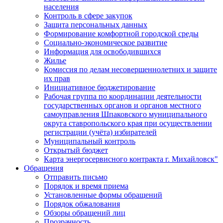
населения
Контроль в сфере закупок
Защита персональных данных
Формирование комфортной городской среды
Социально-экономическое развитие
Информация для освободившихся
Жилье
Комиссия по делам несовершеннолетних и защите
их прав
Инициативное бюджетирование
Рабочая группа по координации деятельности
государственных органов и органов местного
самоуправления Шпаковского муниципального
округа ставропольского края при осуществлении
регистрации (учёта) избирателей
Муниципальный контроль
Открытый бюджет
Карта энергосервисного контракта г. Михайловск"
Обращения
Отправить письмо
Порядок и время приема
Установленные формы обращений
Порядок обжалования
Обзоры обращений лиц
Прозрачность