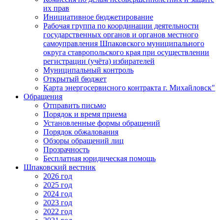
их прав
Инициативное бюджетирование
Рабочая группа по координации деятельности
государственных органов и органов местного
самоуправления Шпаковского муниципального
округа ставропольского края при осуществлении
регистрации (учёта) избирателей
Муниципальный контроль
Открытый бюджет
Карта энергосервисного контракта г. Михайловск"
Обращения
Отправить письмо
Порядок и время приема
Установленные формы обращений
Порядок обжалования
Обзоры обращений лиц
Прозрачность
Бесплатная юридическая помощь
Шпаковский вестник
2026 год
2025 год
2024 год
2023 год
2022 год