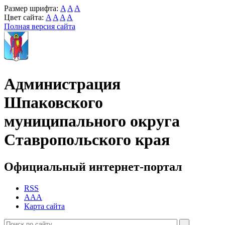
Размер шрифта:
A
A
A
Цвет сайта:
A
A
A
A
Полная версия сайта
Администрация
Шпаковского
муниципального округа
Ставропольского края
Официальный интернет-портал
RSS
AAA
Карта сайта