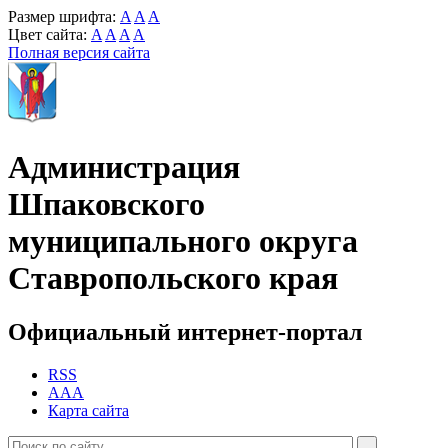
Размер шрифта:
A
A
A
Цвет сайта:
A
A
A
A
Полная версия сайта
Администрация
Шпаковского
муниципального округа
Ставропольского края
Официальный интернет-портал
RSS
AAA
Карта сайта