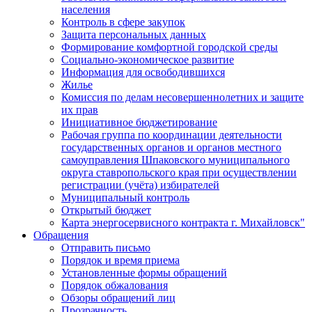
населения
Контроль в сфере закупок
Защита персональных данных
Формирование комфортной городской среды
Социально-экономическое развитие
Информация для освободившихся
Жилье
Комиссия по делам несовершеннолетних и защите
их прав
Инициативное бюджетирование
Рабочая группа по координации деятельности
государственных органов и органов местного
самоуправления Шпаковского муниципального
округа ставропольского края при осуществлении
регистрации (учёта) избирателей
Муниципальный контроль
Открытый бюджет
Карта энергосервисного контракта г. Михайловск"
Обращения
Отправить письмо
Порядок и время приема
Установленные формы обращений
Порядок обжалования
Обзоры обращений лиц
Прозрачность