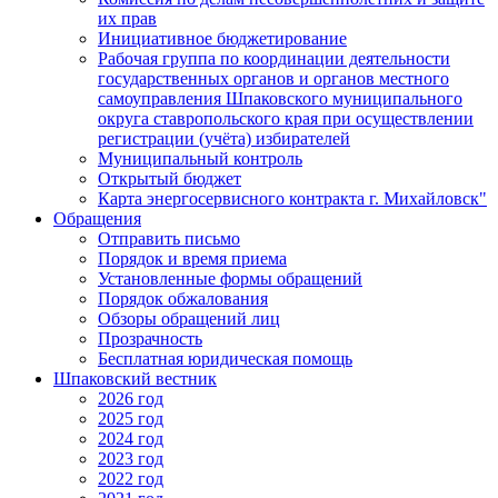
их прав
Инициативное бюджетирование
Рабочая группа по координации деятельности
государственных органов и органов местного
самоуправления Шпаковского муниципального
округа ставропольского края при осуществлении
регистрации (учёта) избирателей
Муниципальный контроль
Открытый бюджет
Карта энергосервисного контракта г. Михайловск"
Обращения
Отправить письмо
Порядок и время приема
Установленные формы обращений
Порядок обжалования
Обзоры обращений лиц
Прозрачность
Бесплатная юридическая помощь
Шпаковский вестник
2026 год
2025 год
2024 год
2023 год
2022 год