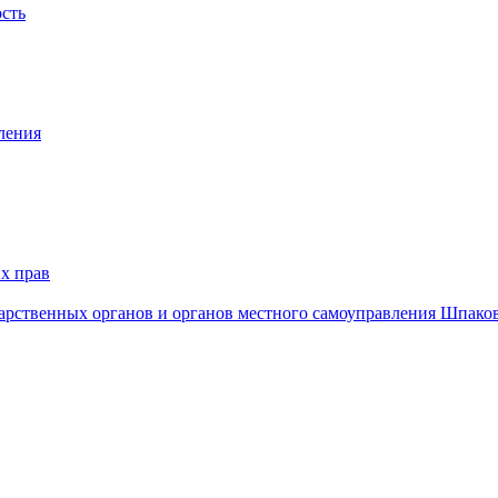
ость
ления
х прав
дарственных органов и органов местного самоуправления Шпако