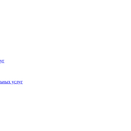
уг
ьных услуг