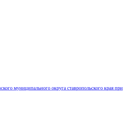
вского муниципального округа ставропольского края при