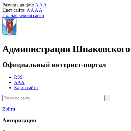
Размер шрифта:
A
A
A
Цвет сайта:
A
A
A
A
Полная версия сайта
Администрация Шпаковского 
Официальный интернет-портал
RSS
AAA
Карта сайта
Войти
Авторизация