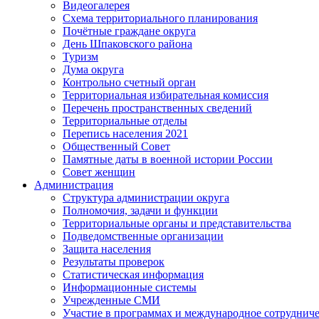
Видеогалерея
Схема территориального планирования
Почётные граждане округа
День Шпаковского района
Туризм
Дума округа
Контрольно счетный орган
Территориальная избирательная комиссия
Перечень пространственных сведений
Территориальные отделы
Перепись населения 2021
Общественный Совет
Памятные даты в военной истории России
Совет женщин
Администрация
Структура администрации округа
Полномочия, задачи и функции
Территориальные органы и представительства
Подведомственные организации
Защита населения
Результаты проверок
Статистическая информация
Информационные системы
Учрежденные СМИ
Участие в программах и международное сотруднич