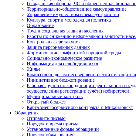
Гражданская оборона, ЧС и общественная безопасн
Территориально-общественное самоуправление
Управление имуществом и землеустройство
Культура, спорт и молодежная политика
Образование
Труд и социальная защита населения
Работы по снижению неформальной занятости насе
Контроль в сфере закупок
Защита персональных данных
Формирование комфортной городской среды
Социально-экономическое развитие
Информация для освободившихся
Жилье
Комиссия по делам несовершеннолетних и защите и
Инициативное бюджетирование
Рабочая группа по координации деятельности госу
осуществлении регистрации (учёта) избирателей
Муниципальный контроль
Открытый бюджет
Карта энергосервисного контракта г. Михайловск"
Обращения
Отправить письмо
Порядок и время приема
Установленные формы обращений
Порядок обжалования