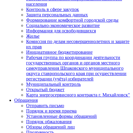
населения
Контроль в сфере закупок
Защита персональных данных
Формирование комфортной городской среды
Социально-экономическое развитие
Информация для освободившихся
Жилье
Комиссия по делам несовершеннолетних и защите
их прав
Инициативное бюджетирование
Рабочая группа по координации деятельности
государственных органов и органов местного
самоуправления Шпаковского муниципального
округа ставропольского края при осуществлении
регистрации (учёта) избирателей
Муниципальный контроль
Открытый бюджет
Карта энергосервисного контракта г. Михайловск"
Обращения
Отправить письмо
Порядок и время приема
Установленные формы обращений
Порядок обжалования
Обзоры обращений лиц
Прозрачность