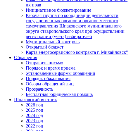
их прав
Инициативное бюджетирование
Рабочая группа по координации деятельности
государственных органов и органов местного
самоуправления Шпаковского муниципального
округа ставропольского края при осуществлении
регистрации (учёта) избирателей
Муниципальный контроль
Открытый бюджет
Карта энергосервисного контракта г. Михайловск"
Обращения
Отправить письмо
Порядок и время приема
Установленные формы обращений
Порядок обжалования
Обзоры обращений лиц
Прозрачность
Бесплатная юридическая помощь
Шпаковский вестник
2026 год
2025 год
2024 год
2023 год
2022 год