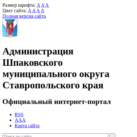
Размер шрифта:
A
A
A
Цвет сайта:
A
A
A
A
Полная версия сайта
Администрация
Шпаковского
муниципального округа
Ставропольского края
Официальный интернет-портал
RSS
AAA
Карта сайта