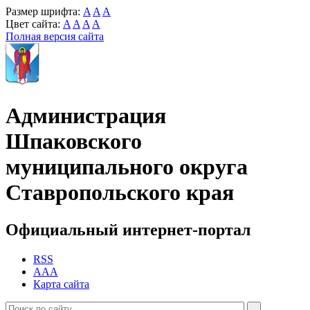
Размер шрифта:
A
A
A
Цвет сайта:
A
A
A
A
Полная версия сайта
Администрация
Шпаковского
муниципального округа
Ставропольского края
Официальный интернет-портал
RSS
AAA
Карта сайта