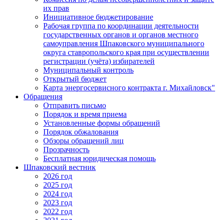
их прав
Инициативное бюджетирование
Рабочая группа по координации деятельности
государственных органов и органов местного
самоуправления Шпаковского муниципального
округа ставропольского края при осуществлении
регистрации (учёта) избирателей
Муниципальный контроль
Открытый бюджет
Карта энергосервисного контракта г. Михайловск"
Обращения
Отправить письмо
Порядок и время приема
Установленные формы обращений
Порядок обжалования
Обзоры обращений лиц
Прозрачность
Бесплатная юридическая помощь
Шпаковский вестник
2026 год
2025 год
2024 год
2023 год
2022 год