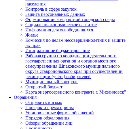
населения
Контроль в сфере закупок
Защита персональных данных
Формирование комфортной городской среды
Социально-экономическое развитие
Информация для освободившихся
Жилье
Комиссия по делам несовершеннолетних и защите
их прав
Инициативное бюджетирование
Рабочая группа по координации деятельности
государственных органов и органов местного
самоуправления Шпаковского муниципального
округа ставропольского края при осуществлении
регистрации (учёта) избирателей
Муниципальный контроль
Открытый бюджет
Карта энергосервисного контракта г. Михайловск"
Обращения
Отправить письмо
Порядок и время приема
Установленные формы обращений
Порядок обжалования
Обзоры обращений лиц
Прозрачность