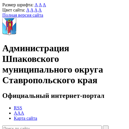
Размер шрифта:
A
A
A
Цвет сайта:
A
A
A
A
Полная версия сайта
Администрация
Шпаковского
муниципального округа
Ставропольского края
Официальный интернет-портал
RSS
AAA
Карта сайта