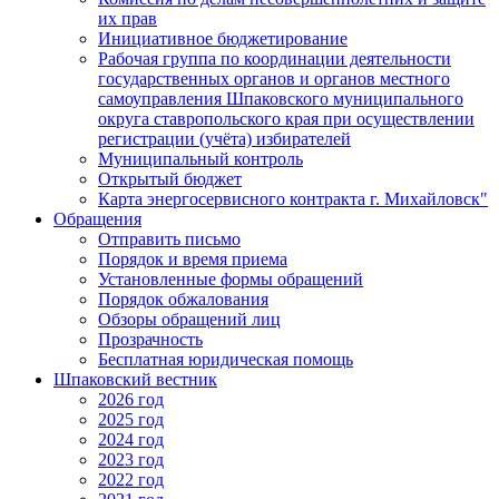
их прав
Инициативное бюджетирование
Рабочая группа по координации деятельности
государственных органов и органов местного
самоуправления Шпаковского муниципального
округа ставропольского края при осуществлении
регистрации (учёта) избирателей
Муниципальный контроль
Открытый бюджет
Карта энергосервисного контракта г. Михайловск"
Обращения
Отправить письмо
Порядок и время приема
Установленные формы обращений
Порядок обжалования
Обзоры обращений лиц
Прозрачность
Бесплатная юридическая помощь
Шпаковский вестник
2026 год
2025 год
2024 год
2023 год
2022 год