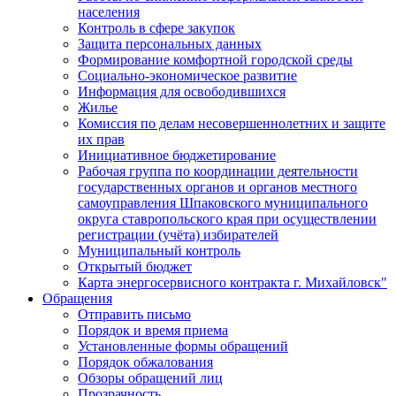
населения
Контроль в сфере закупок
Защита персональных данных
Формирование комфортной городской среды
Социально-экономическое развитие
Информация для освободившихся
Жилье
Комиссия по делам несовершеннолетних и защите
их прав
Инициативное бюджетирование
Рабочая группа по координации деятельности
государственных органов и органов местного
самоуправления Шпаковского муниципального
округа ставропольского края при осуществлении
регистрации (учёта) избирателей
Муниципальный контроль
Открытый бюджет
Карта энергосервисного контракта г. Михайловск"
Обращения
Отправить письмо
Порядок и время приема
Установленные формы обращений
Порядок обжалования
Обзоры обращений лиц
Прозрачность