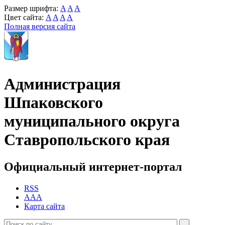
Размер шрифта:
A
A
A
Цвет сайта:
A
A
A
A
Полная версия сайта
Администрация
Шпаковского
муниципального округа
Ставропольского края
Официальный интернет-портал
RSS
AAA
Карта сайта