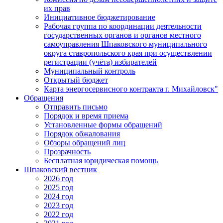
их прав
Инициативное бюджетирование
Рабочая группа по координации деятельности
государственных органов и органов местного
самоуправления Шпаковского муниципального
округа ставропольского края при осуществлении
регистрации (учёта) избирателей
Муниципальный контроль
Открытый бюджет
Карта энергосервисного контракта г. Михайловск"
Обращения
Отправить письмо
Порядок и время приема
Установленные формы обращений
Порядок обжалования
Обзоры обращений лиц
Прозрачность
Бесплатная юридическая помощь
Шпаковский вестник
2026 год
2025 год
2024 год
2023 год
2022 год