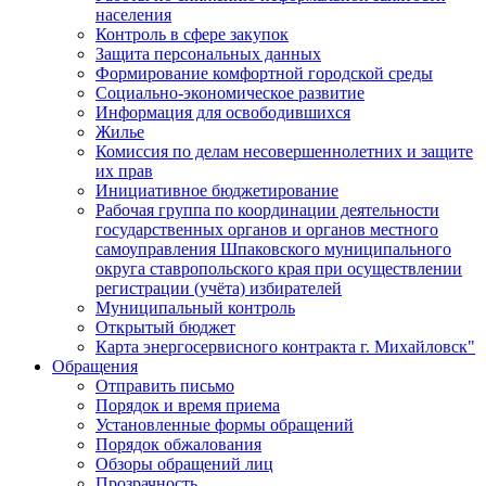
населения
Контроль в сфере закупок
Защита персональных данных
Формирование комфортной городской среды
Социально-экономическое развитие
Информация для освободившихся
Жилье
Комиссия по делам несовершеннолетних и защите
их прав
Инициативное бюджетирование
Рабочая группа по координации деятельности
государственных органов и органов местного
самоуправления Шпаковского муниципального
округа ставропольского края при осуществлении
регистрации (учёта) избирателей
Муниципальный контроль
Открытый бюджет
Карта энергосервисного контракта г. Михайловск"
Обращения
Отправить письмо
Порядок и время приема
Установленные формы обращений
Порядок обжалования
Обзоры обращений лиц
Прозрачность