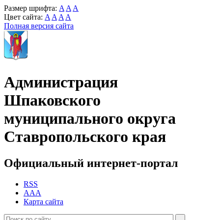
Размер шрифта:
A
A
A
Цвет сайта:
A
A
A
A
Полная версия сайта
Администрация
Шпаковского
муниципального округа
Ставропольского края
Официальный интернет-портал
RSS
AAA
Карта сайта