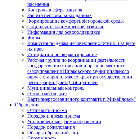
населения
Контроль в сфере закупок
Защита персональных данных
Формирование комфортной городской среды
Социально-экономическое развитие
Информация для освободившихся
Жилье
Комиссия по делам несовершеннолетних и защите
их прав
Инициативное бюджетирование
Рабочая группа по координации деятельности
государственных органов и органов местного
самоуправления Шпаковского муниципального
округа ставропольского края при осуществлении
регистрации (учёта) избирателей
Муниципальный контроль
Открытый бюджет
Карта энергосервисного контракта г. Михайловск"
Обращения
Отправить письмо
Порядок и время приема
Установленные формы обращений
Порядок обжалования
Обзоры обращений лиц
Прозрачность