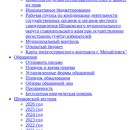
их прав
Инициативное бюджетирование
Рабочая группа по координации деятельности
государственных органов и органов местного
самоуправления Шпаковского муниципального
округа ставропольского края при осуществлении
регистрации (учёта) избирателей
Муниципальный контроль
Открытый бюджет
Карта энергосервисного контракта г. Михайловск"
Обращения
Отправить письмо
Порядок и время приема
Установленные формы обращений
Порядок обжалования
Обзоры обращений лиц
Прозрачность
Бесплатная юридическая помощь
Шпаковский вестник
2026 год
2025 год
2024 год
2023 год
2022 год