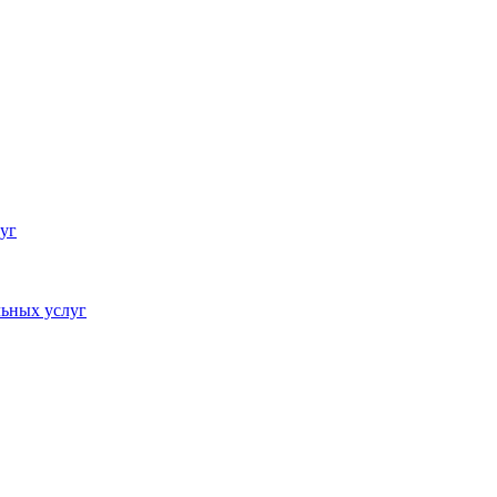
уг
ьных услуг