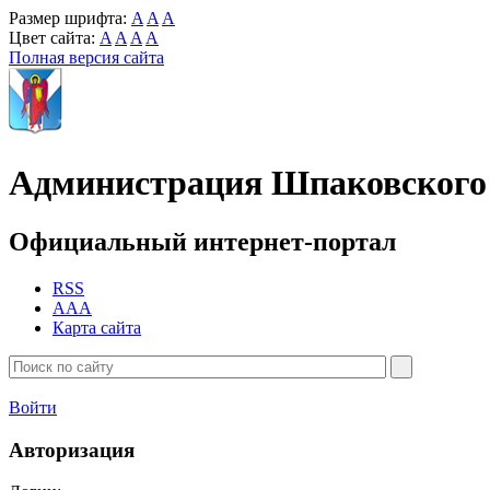
Размер шрифта:
A
A
A
Цвет сайта:
A
A
A
A
Полная версия сайта
Администрация Шпаковского 
Официальный интернет-портал
RSS
AAA
Карта сайта
Войти
Авторизация