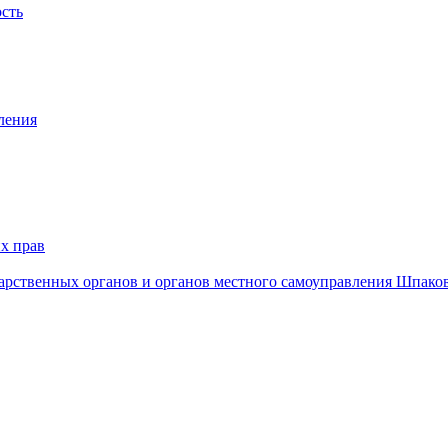
ость
ления
х прав
дарственных органов и органов местного самоуправления Шпако