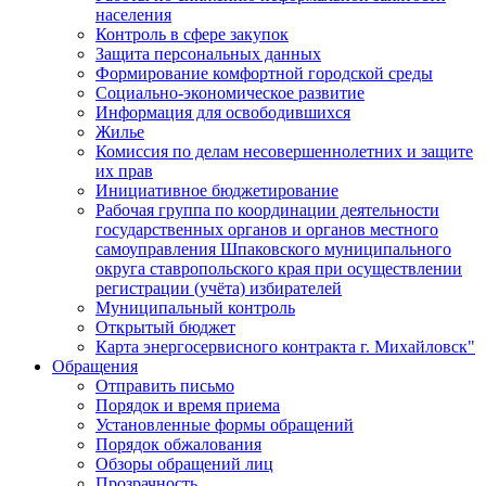
населения
Контроль в сфере закупок
Защита персональных данных
Формирование комфортной городской среды
Социально-экономическое развитие
Информация для освободившихся
Жилье
Комиссия по делам несовершеннолетних и защите
их прав
Инициативное бюджетирование
Рабочая группа по координации деятельности
государственных органов и органов местного
самоуправления Шпаковского муниципального
округа ставропольского края при осуществлении
регистрации (учёта) избирателей
Муниципальный контроль
Открытый бюджет
Карта энергосервисного контракта г. Михайловск"
Обращения
Отправить письмо
Порядок и время приема
Установленные формы обращений
Порядок обжалования
Обзоры обращений лиц
Прозрачность