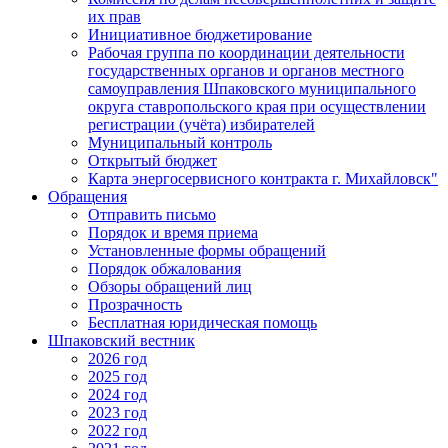
их прав
Инициативное бюджетирование
Рабочая группа по координации деятельности
государственных органов и органов местного
самоуправления Шпаковского муниципального
округа ставропольского края при осуществлении
регистрации (учёта) избирателей
Муниципальный контроль
Открытый бюджет
Карта энергосервисного контракта г. Михайловск"
Обращения
Отправить письмо
Порядок и время приема
Установленные формы обращений
Порядок обжалования
Обзоры обращений лиц
Прозрачность
Бесплатная юридическая помощь
Шпаковский вестник
2026 год
2025 год
2024 год
2023 год
2022 год