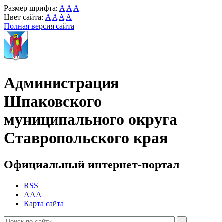
Размер шрифта:
A
A
A
Цвет сайта:
A
A
A
A
Полная версия сайта
Администрация
Шпаковского
муниципального округа
Ставропольского края
Официальный интернет-портал
RSS
AAA
Карта сайта