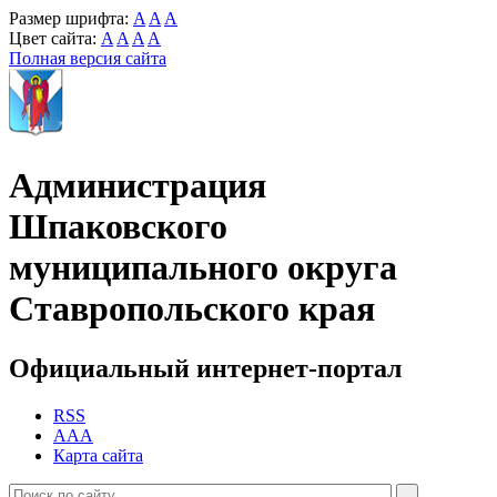
Размер шрифта:
A
A
A
Цвет сайта:
A
A
A
A
Полная версия сайта
Администрация
Шпаковского
муниципального округа
Ставропольского края
Официальный интернет-портал
RSS
AAA
Карта сайта