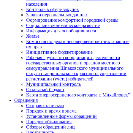
населения
Контроль в сфере закупок
Защита персональных данных
Формирование комфортной городской среды
Социально-экономическое развитие
Информация для освободившихся
Жилье
Комиссия по делам несовершеннолетних и защите
их прав
Инициативное бюджетирование
Рабочая группа по координации деятельности
государственных органов и органов местного
самоуправления Шпаковского муниципального
округа ставропольского края при осуществлении
регистрации (учёта) избирателей
Муниципальный контроль
Открытый бюджет
Карта энергосервисного контракта г. Михайловск"
Обращения
Отправить письмо
Порядок и время приема
Установленные формы обращений
Порядок обжалования
Обзоры обращений лиц
Прозрачность