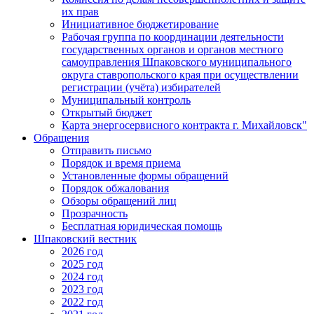
их прав
Инициативное бюджетирование
Рабочая группа по координации деятельности
государственных органов и органов местного
самоуправления Шпаковского муниципального
округа ставропольского края при осуществлении
регистрации (учёта) избирателей
Муниципальный контроль
Открытый бюджет
Карта энергосервисного контракта г. Михайловск"
Обращения
Отправить письмо
Порядок и время приема
Установленные формы обращений
Порядок обжалования
Обзоры обращений лиц
Прозрачность
Бесплатная юридическая помощь
Шпаковский вестник
2026 год
2025 год
2024 год
2023 год
2022 год