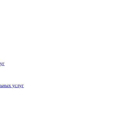
уг
ьных услуг