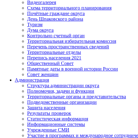
Видеогалерея
Схема территориального планирования
Почётные граждане округа
День Шпаковского района
Туризм
Дума округа
Контрольно счетный орган
Территориальная избирательная комиссия
Перечень пространственных сведений
Территориальные отделы
Перепись населения 2021
Общественный Совет
Памятные даты в военной истории России
Совет женщин
Администрация
Структура администрации округа
Полномочия, задачи и функции
Территориальные органы и представительства
Подведомственные организации
Защита населения
Результаты проверок
Статистическая информация
Информационные системы
Учрежденные СМИ
Участие в программах и международное сотруднич