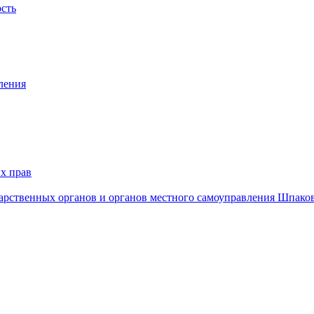
ость
ления
х прав
дарственных органов и органов местного самоуправления Шпако