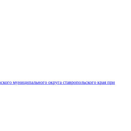
вского муниципального округа ставропольского края при