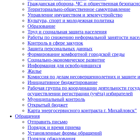
Гражданская оборона, ЧС и общественная безопасн
Территориально-общественное самоуправление
Управление имуществом и землеустройство
Культура, спорт и молодежная политика
Образование
Труд и социальная защита населения
Работы по снижению неформальной занятости насе
Контроль в сфере закупок
Защита персональных данных
Формирование комфортной городской среды
Социально-экономическое развитие
Информация для освободившихся
Жилье
Комиссия по делам несовершеннолетних и защите и
Инициативное бюджетирование
Рабочая группа по координации деятельности госу
осуществлении регистрации (учёта) избирателей
Муниципальный контроль
Открытый бюджет
Карта энергосервисного контракта г. Михайловск"
Обращения
Отправить письмо
Порядок и время приема
Установленные формы обращений
Порядок обжалования