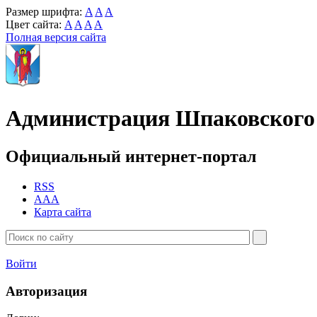
Размер шрифта:
A
A
A
Цвет сайта:
A
A
A
A
Полная версия сайта
Администрация Шпаковского 
Официальный интернет-портал
RSS
AAA
Карта сайта
Войти
Авторизация