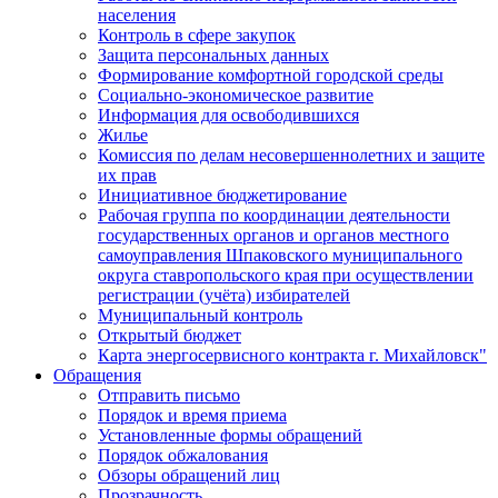
населения
Контроль в сфере закупок
Защита персональных данных
Формирование комфортной городской среды
Социально-экономическое развитие
Информация для освободившихся
Жилье
Комиссия по делам несовершеннолетних и защите
их прав
Инициативное бюджетирование
Рабочая группа по координации деятельности
государственных органов и органов местного
самоуправления Шпаковского муниципального
округа ставропольского края при осуществлении
регистрации (учёта) избирателей
Муниципальный контроль
Открытый бюджет
Карта энергосервисного контракта г. Михайловск"
Обращения
Отправить письмо
Порядок и время приема
Установленные формы обращений
Порядок обжалования
Обзоры обращений лиц
Прозрачность