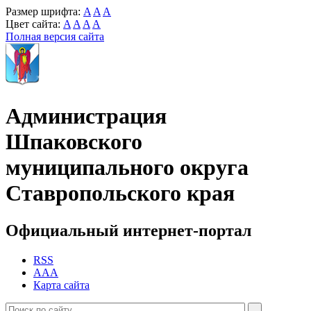
Размер шрифта:
A
A
A
Цвет сайта:
A
A
A
A
Полная версия сайта
Администрация
Шпаковского
муниципального округа
Ставропольского края
Официальный интернет-портал
RSS
AAA
Карта сайта