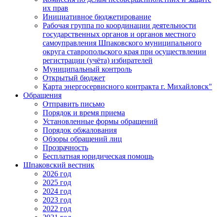
их прав
Инициативное бюджетирование
Рабочая группа по координации деятельности
государственных органов и органов местного
самоуправления Шпаковского муниципального
округа ставропольского края при осуществлении
регистрации (учёта) избирателей
Муниципальный контроль
Открытый бюджет
Карта энергосервисного контракта г. Михайловск"
Обращения
Отправить письмо
Порядок и время приема
Установленные формы обращений
Порядок обжалования
Обзоры обращений лиц
Прозрачность
Бесплатная юридическая помощь
Шпаковский вестник
2026 год
2025 год
2024 год
2023 год
2022 год