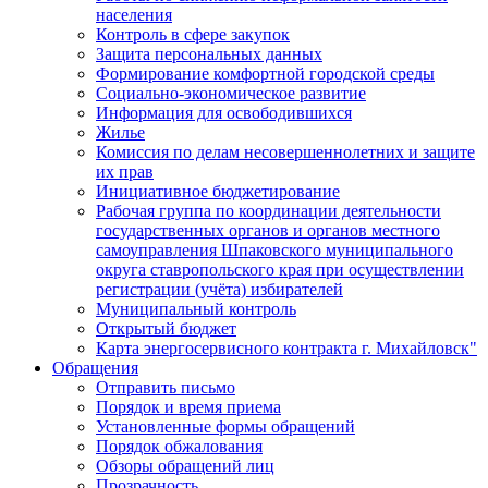
населения
Контроль в сфере закупок
Защита персональных данных
Формирование комфортной городской среды
Социально-экономическое развитие
Информация для освободившихся
Жилье
Комиссия по делам несовершеннолетних и защите
их прав
Инициативное бюджетирование
Рабочая группа по координации деятельности
государственных органов и органов местного
самоуправления Шпаковского муниципального
округа ставропольского края при осуществлении
регистрации (учёта) избирателей
Муниципальный контроль
Открытый бюджет
Карта энергосервисного контракта г. Михайловск"
Обращения
Отправить письмо
Порядок и время приема
Установленные формы обращений
Порядок обжалования
Обзоры обращений лиц
Прозрачность