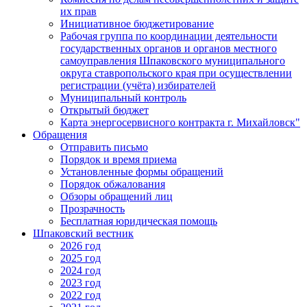
их прав
Инициативное бюджетирование
Рабочая группа по координации деятельности
государственных органов и органов местного
самоуправления Шпаковского муниципального
округа ставропольского края при осуществлении
регистрации (учёта) избирателей
Муниципальный контроль
Открытый бюджет
Карта энергосервисного контракта г. Михайловск"
Обращения
Отправить письмо
Порядок и время приема
Установленные формы обращений
Порядок обжалования
Обзоры обращений лиц
Прозрачность
Бесплатная юридическая помощь
Шпаковский вестник
2026 год
2025 год
2024 год
2023 год
2022 год