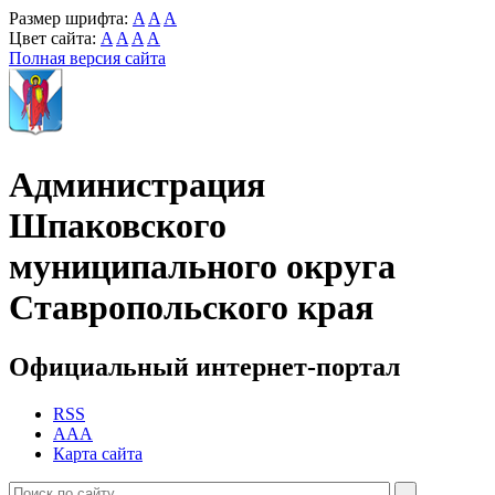
Размер шрифта:
A
A
A
Цвет сайта:
A
A
A
A
Полная версия сайта
Администрация
Шпаковского
муниципального округа
Ставропольского края
Официальный интернет-портал
RSS
AAA
Карта сайта